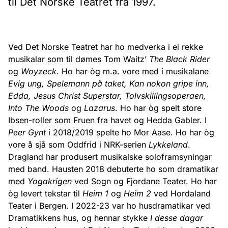
til Det Norske Teatret frå 1997.
Ved Det Norske Teatret har ho medverka i ei rekke
musikalar som til dømes Tom Waitz’
The Black Rider
og
Woyzeck
. Ho har òg m.a. vore med i musikalane
Evig ung, Spelemann på taket, Kan nokon gripe inn,
Edda, Jesus Christ Superstar, Tolvskillingsoperaen,
Into The Woods
og
Lazarus
. Ho har òg spelt store
Ibsen-roller som Fruen fra havet og Hedda Gabler. I
Peer Gynt
i 2018/2019 spelte ho Mor Aase. Ho har òg
vore å sjå som Oddfrid i NRK-serien
Lykkeland
.
Dragland har produsert musikalske soloframsyningar
med band. Hausten 2018 debuterte ho som dramatikar
med
Yogakrigen
ved Sogn og Fjordane Teater. Ho har
òg levert tekstar til
Heim 1
og
Heim 2
ved Hordaland
Teater i Bergen. I 2022-23 var ho husdramatikar ved
Dramatikkens hus, og hennar stykke
I desse dagar