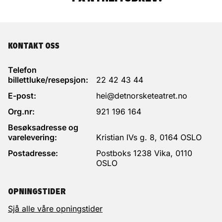
KONTAKT OSS
Telefon
billettluke/resepsjon:
22 42 43 44
E-post:
hei@detnorsketeatret.no
Org.nr:
921 196 164
Besøksadresse og
varelevering:
Kristian IVs g. 8, 0164 OSLO
Postadresse:
Postboks 1238 Vika, 0110
OSLO
OPNINGSTIDER
Sjå alle våre opningstider