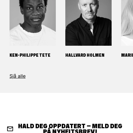
KEN-PHILIPPE TETE
HALLVARD HOLMEN
MARI
Sjå alle
HALD DEG OPPDATERT – MELD DEG
PÅ NYHEITSBREV!