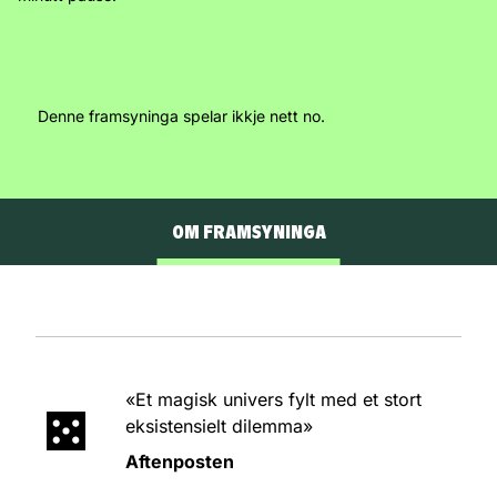
Denne framsyninga spelar ikkje nett no.
OM FRAMSYNINGA
SKODESPELARAR
KUNSTNARLEG LAG
«Et magisk univers fylt med et stort
eksistensielt dilemma»
MEDVERKANDE
Aftenposten