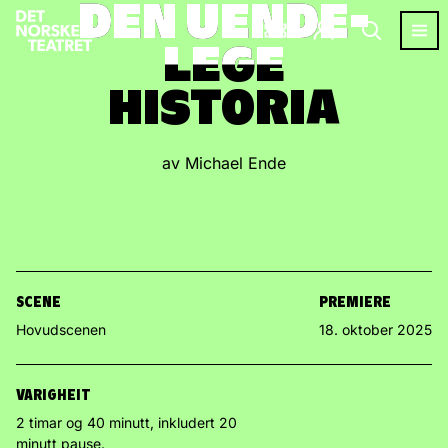
DEN UENDE­
DEN UENDE­
LEGE
LEGE
HISTORIA
HISTORIA
av Michael Ende
SCENE
PREMIERE
Hovudscenen
18. oktober 2025
VARIGHEIT
2 timar og 40 minutt, inkludert 20
minutt pause.