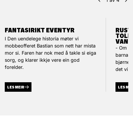
1
av
4
FANTASIRIKT EVENTYR
RUSTA
TOLE
I Den uendelege historia møter vi
VANSK
mobbeofferet Bastian som nett har mista
- Om vi 
mor si. Faren har nok med å takle si eiga
barna vå
sorg, og klarer ikkje vere ein god
bjørnet
forelder.
det vil
LES MEIR
LES ME