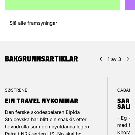
Sjå alle framsyningar
BAKGRUNNS­ARTIKLAR
1
av
3
SØSTRENE
CABARE
EIN TRAVEL NYKOMMAR
SARA
SALL
Den ferske skodespelaren Elpida
- Eg kje
Stojcevska har blitt ein snakkis etter
med å t
hovudrolla som den nyutdanna legen
Khorami
Petra i NRK-serien LIS. No skal ho