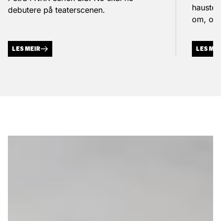
hausten
debutere på teaterscenen.
om, og 
LES MEIR
LES ME