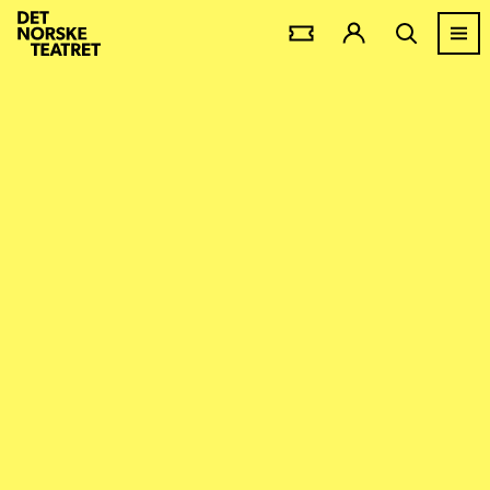
DET
NORSKE
TEATERET
-
FRAMSIDA