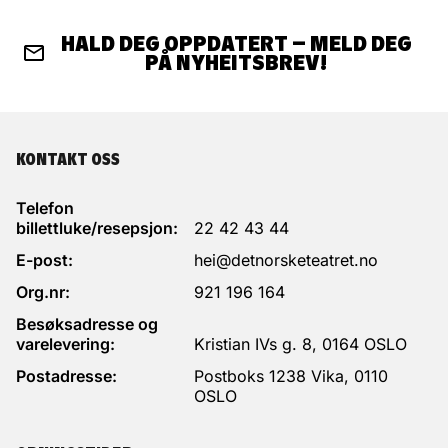
HALD DEG OPPDATERT – MELD DEG
PÅ NYHEITSBREV!
KONTAKT OSS
Telefon
billettluke/resepsjon:
22 42 43 44
E-post:
hei@detnorsketeatret.no
Org.nr:
921 196 164
Besøksadresse og
varelevering:
Kristian IVs g. 8, 0164 OSLO
Postadresse:
Postboks 1238 Vika, 0110
OSLO