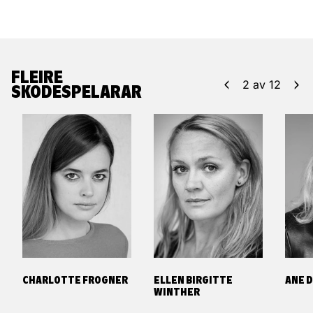
FLEIRE
2
av
12
SKODESPELARAR
CHARLOTTE FROGNER
ELLEN BIRGITTE
ANE 
WINTHER