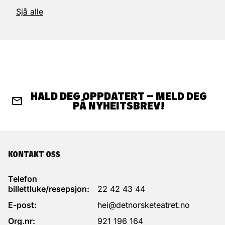
Sjå alle
HALD DEG OPPDATERT – MELD DEG
PÅ NYHEITSBREV!
KONTAKT OSS
Telefon
billettluke/resepsjon:
22 42 43 44
E-post:
hei@detnorsketeatret.no
Org.nr:
921 196 164