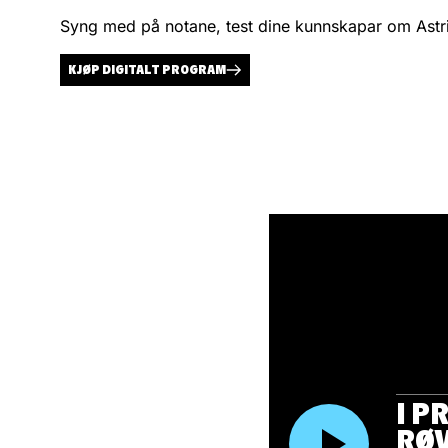
Syng med på notane, test dine kunnskapar om Astri
KJØP DIGITALT PROGRAM
I P
RØ