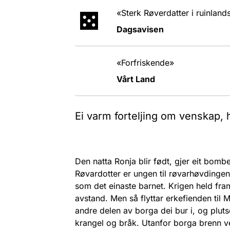
«Sterk Røverdatter i ruinlan
Dagsavisen
«Forfriskende»
Vårt Land
Ei varm forteljing om venskap, 
Den natta Ronja blir født, gjer eit bomb
Røvardotter er ungen til røvarhøvdinge
som det einaste barnet. Krigen held fra
avstand. Men så flyttar erkefienden til 
andre delen av borga dei bur i, og plutse
krangel og bråk. Utanfor borga brenn ve