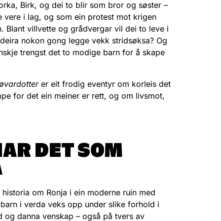
orka, Birk, og dei to blir som bror og søster –
nne vere i lag, og som ein protest mot krigen
Blant villvette og grådvergar vil dei to leve i
 deira nokon gong legge vekk stridsøksa? Og
anskje trengst det to modige barn for å skape
øvardotter
er eit frodig eventyr om korleis det
mpe for det ein meiner er rett, og om livsmot,
AR DET SOM
A
e historia om Ronja i ein moderne ruin med
arn i verda veks opp under slike forhold i
evd og danna venskap – også på tvers av