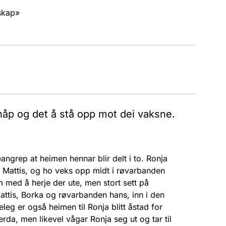
dskap»
håp og det å stå opp mot dei vaksne.
eangrep at heimen hennar blir delt i to. Ronja
n Mattis, og ho veks opp midt i røvarbanden
m med å herje der ute, men stort sett på
Mattis, Borka og røvarbanden hans, inn i den
leg er også heimen til Ronja blitt åstad for
rda, men likevel vågar Ronja seg ut og tar til