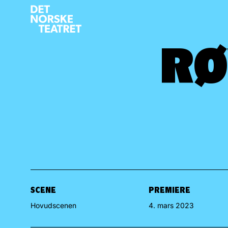
RØ
RØ
SCENE
PREMIERE
Hovudscenen
4. mars 2023