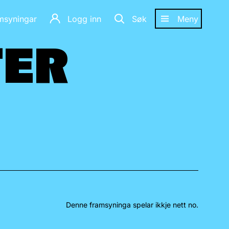
amsyningar
Logg inn
Søk
Meny
TER
TER
Denne framsyninga spelar ikkje nett no.