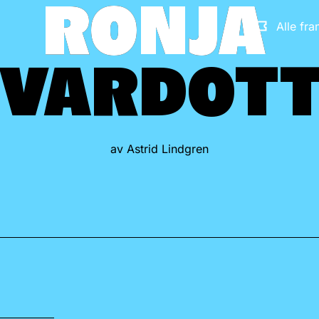
RONJA
RONJA
Alle fr
VAR­DOT
VAR­DOT
av Astrid Lindgren