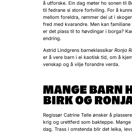
å utforske. Ein dag møter ho sonen til B
til fedrane si store fortviling. For å ku
mellom foreldra, rømmer dei ut i skogen. 
fred med kvarandre. Men kan familiane
er det plass til to høvdingar i borga? K
endring.
Astrid Lindgrens barneklassikar
Ronja R
er å vere barn i ei kaotisk tid, om å kje
venskap og å vilje forandre verda.
MANGE BARN H
BIRK OG RONJ
Regissør Catrine Telle ønsker å plasser
krig og urettferd som bakteppe. Mange b
dag. Trass i omstenda blir det leika, l