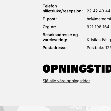
Telefon
billettluke/resepsjon:
22 42 43 44
E-post:
hei@detnorsk
Org.nr:
921 196 164
Besøksadresse og
varelevering:
Kristian IVs
Postadresse:
Postboks 12
OPNINGSTI
Sjå alle våre opningstider