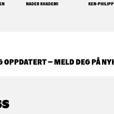
EN
NADER KHADEMI
KEN-PHILIPP
G OPPDATERT – MELD DEG PÅ NY
SS