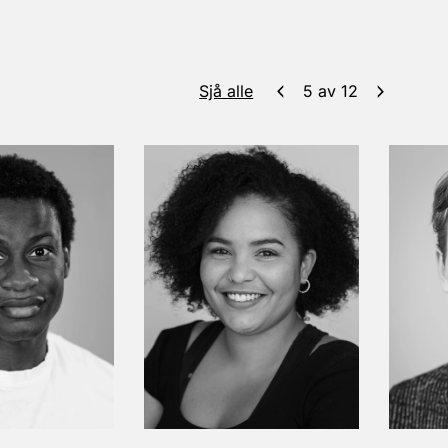
Sjå alle
5
av
12