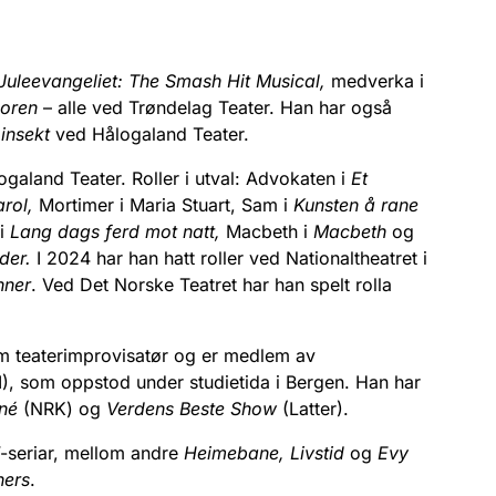
Juleevangeliet: The Smash Hit Musical,
medverka i
oren
– alle ved Trøndelag Teater. Han har også
insekt
ved Hålogaland Teater.
galand Teater. Roller i utval: Advokaten i
Et
arol,
Mortimer i Maria Stuart, Sam i
Kunsten å rane
 i
Lang dags ferd mot natt,
Macbeth i
Macbeth
og
der.
I 2024 har han hatt roller ved Nationaltheatret i
nner
. Ved Det Norske Teatret har han spelt rolla
som teaterimprovisatør og er medlem av
, som oppstod under studietida i Bergen. Han har
rné
(NRK) og
Verdens Beste Show
(Latter).
V-seriar, mellom andre
Heimebane, Livstid
og
Evy
ners
.