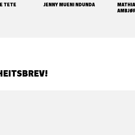
E TETE
JENNY MUENI NDUNDA
MATHIA
AMBJØ
HEITSBREV!