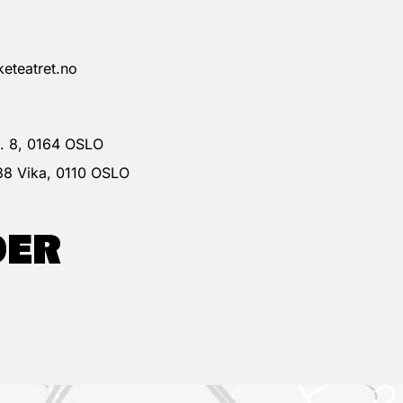
eteatret.no
 g. 8, 0164 OSLO
38 Vika, 0110 OSLO
DER