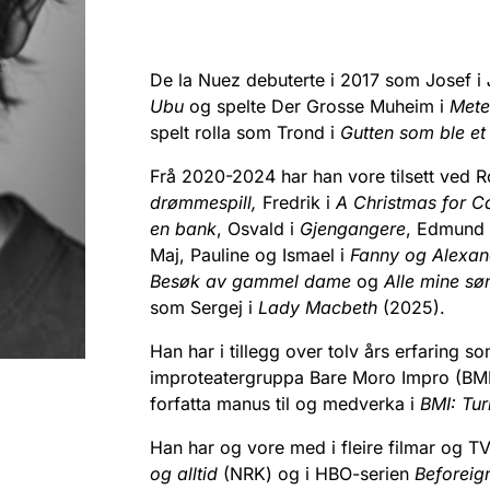
De la Nuez debuterte i 2017 som Josef i
Ubu
og spelte Der Grosse Muheim i
Mete
spelt rolla som Trond i
Gutten som ble et 
Frå 2020-2024 har han vore tilsett ved Ro
drømmespill,
Fredrik i
A Christmas for C
en bank
, Osvald i
Gjengangere
, Edmund
Maj, Pauline og Ismael i
Fanny og Alexan
Besøk av gammel dame
og
Alle mine sø
som Sergej i
Lady Macbeth
(2025).
Han har i tillegg over tolv års erfaring 
improteatergruppa Bare Moro Impro (BMI)
forfatta manus til og medverka i
BMI: Tu
Han har og vore med i fleire filmar og T
og alltid
(NRK) og i HBO-serien
Beforeig