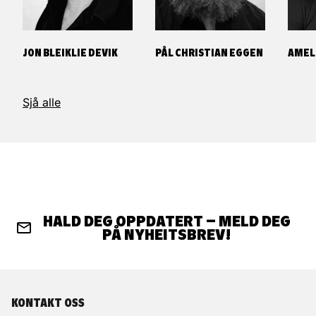
JON BLEIKLIE DEVIK
PÅL CHRISTIAN EGGEN
AMEL
Sjå alle
HALD DEG OPPDATERT – MELD DEG
PÅ NYHEITSBREV!
KONTAKT OSS