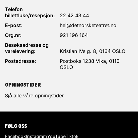
Telefon
billettluke/resepsjon:
22 42 43 44
E-post:
hei@detnorsketeatret.no
Org.nr:
921 196 164
Besøksadresse og
varelevering:
Kristian IVs g. 8, 0164 OSLO
Postadresse:
Postboks 1238 Vika, 0110
OSLO
OPNINGSTIDER
Sjå alle våre opningstider
FØLG OSS
Facebook
Instagram
YouTube
Tiktok