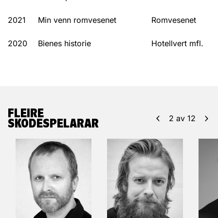
2021
Min venn romvesenet
Romvesenet
2020
Bienes historie
Hotellvert mfl.
FLEIRE
2
av
12
SKODESPELARAR