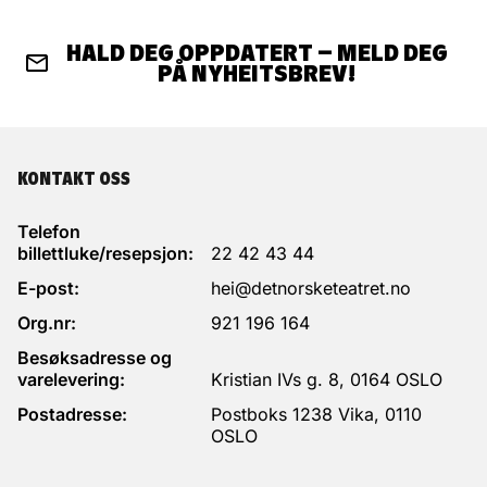
HALD DEG OPPDATERT – MELD DEG
PÅ NYHEITSBREV!
KONTAKT OSS
Telefon
billettluke/resepsjon:
22 42 43 44
E-post:
hei@detnorsketeatret.no
Org.nr:
921 196 164
Besøksadresse og
varelevering:
Kristian IVs g. 8, 0164 OSLO
Postadresse:
Postboks 1238 Vika, 0110
OSLO