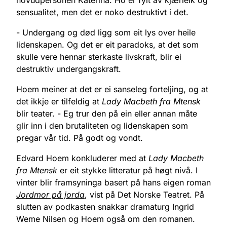
hovudpersonen Katerina. Ho er fylt av kjærleik og
sensualitet, men det er noko destruktivt i det.
- Undergang og død ligg som eit lys over heile
lidenskapen. Og det er eit paradoks, at det som
skulle vere hennar sterkaste livskraft, blir ei
destruktiv undergangskraft.
Hoem meiner at det er ei sanseleg forteljing, og at
det ikkje er tilfeldig at
Lady Macbeth fra Mtensk
blir teater. - Eg trur den på ein eller annan måte
glir inn i den brutaliteten og lidenskapen som
pregar vår tid. På godt og vondt.
Edvard Hoem konkluderer med at
Lady Macbeth
fra Mtensk
er eit stykke litteratur på høgt nivå. I
vinter blir framsyninga basert på hans eigen roman
Jordmor på jorda
, vist på Det Norske Teatret. På
slutten av podkasten snakkar dramaturg Ingrid
Weme Nilsen og Hoem også om den romanen.