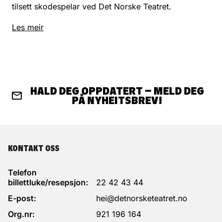
tilsett skodespelar ved Det Norske Teatret.
Les meir
HALD DEG OPPDATERT – MELD DEG
PÅ NYHEITSBREV!
KONTAKT OSS
Telefon
billettluke/resepsjon:
22 42 43 44
E-post:
hei@detnorsketeatret.no
Org.nr:
921 196 164