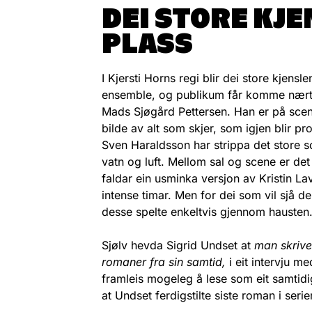
DEI STORE KJ
PLASS
I Kjersti Horns regi blir dei store kjensle
ensemble, og publikum får komme nært 
Mads Sjøgård Pettersen. Han er på scen
bilde av alt som skjer, som igjen blir pr
Sven Haraldsson har strippa det store s
vatn og luft. Mellom sal og scene er de
faldar ein usminka versjon av Kristin La
intense timar. Men for dei som vil sjå de
desse spelte enkeltvis gjennom hausten
Sjølv hevda Sigrid Undset at
man skrive
romaner fra sin samtid,
i eit intervju m
framleis mogeleg å lese som eit samtidi
at Undset ferdigstilte siste roman i serie