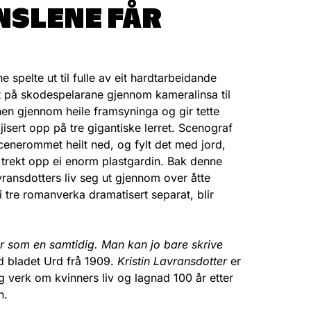
ENSLENE FÅR
ne spelte ut til fulle av eit hardtarbeidande
på skodespelarane gjennom kameralinsa til
en gjennom heile framsyninga og gir tette
ojisert opp på tre gigantiske lerret. Scenograf
cenerommet heilt ned, og fylt det med jord,
t trekt opp ei enorm plastgardin. Bak denne
vransdotters liv seg ut gjennom over åtte
i tre romanverka dramatisert separat, blir
.
r som en samtidig.
Man kan jo bare skrive
ed bladet Urd frå 1909.
Kristin Lavransdotter
er
g verk om kvinners liv og lagnad 100 år etter
n.