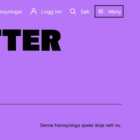
amsyningar
Logg inn
Søk
Meny
TTER
TTER
Denne framsyninga spelar ikkje nett no.