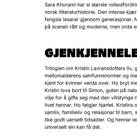
Sara Khorami har si største rolleutfordri
norsk litteraturhistorie. Den intense kjæ
fengsla lesarar gjennom generasjonar. Når 
på scenen rått og moderne, men orda er 
GJENKJENNEL
Trilogien om Kristin Lavransdotters liv, g
mellomalderens samfunnsnormer og menta
kjent for kvinner verda over. Ho bryt m
Kristin lova bort til Simon, guten på na
vilje for å gifte seg med den villstyrige
livet hennar. Ho følgjer hjartet. Kristins
samliv, familieliv og relasjonar til barn
like godt uansett tidsalder. Og hennar le
universelt ein kan få det.