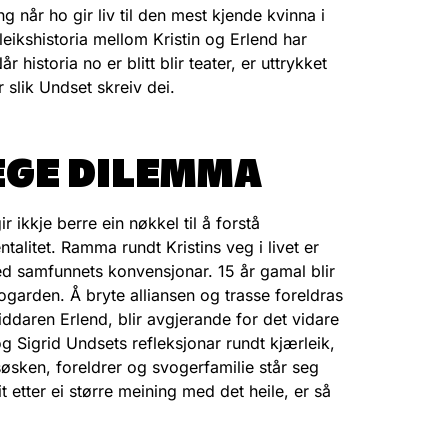
ng når ho gir liv til den mest kjende kvinna i
rleikshistoria mellom Kristin og Erlend har
historia no er blitt blir teater, er uttrykket
slik Undset skreiv dei.
EGE DILEMMA
ir ikkje berre ein nøkkel til å forstå
litet. Ramma rundt Kristins veg i livet er
ed samfunnets konvensjonar. 15 år gamal blir
bogarden. Å bryte alliansen og trasse foreldras
 riddaren Erlend, blir avgjerande for det vidare
 og Sigrid Undsets refleksjonar rundt kjærleik,
, søsken, foreldrer og svogerfamilie står seg
it etter ei større meining med det heile, er så