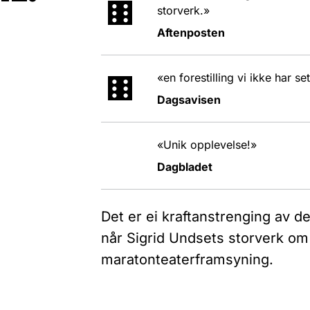
storverk.»
Aftenposten
«en forestilling vi ikke har se
Dagsavisen
«Unik opplevelse!»
Dagbladet
Det er ei kraftanstrenging av d
når Sigrid Undsets storverk om K
maratonteaterframsyning.