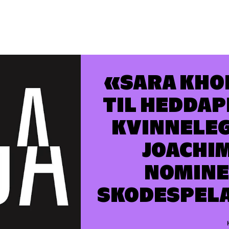
SARA KHO
TIL HEDDAP
KVINNELEG
JOACHI
NOMINE
SKODESPEL