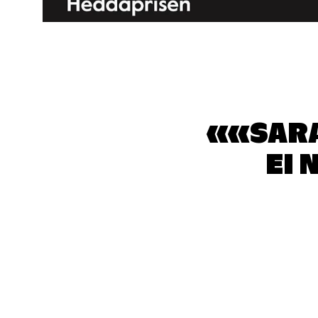
«SARA
EI 