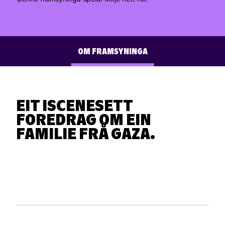
OM FRAMSYNINGA
SKODESPELARAR
EIT ISCENESETT
KUNSTNARLEG LAG
FOREDRAG OM EIN
FAMILIE FRÅ GAZA.
BAND
MEDVERKANDE