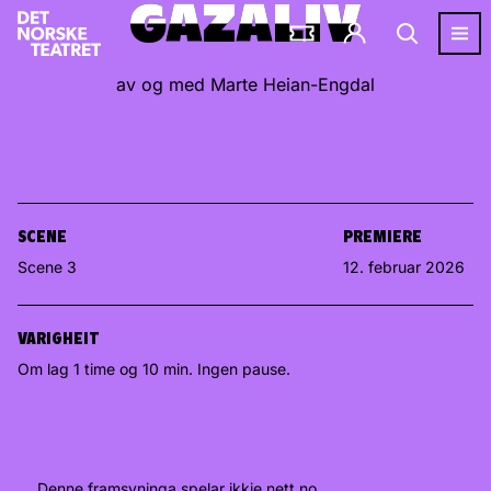
GAZALIV
GAZALIV
av og med Marte Heian-Engdal
SCENE
PREMIERE
Scene 3
12. februar 2026
VARIGHEIT
Om lag 1 time og 10 min. Ingen pause.
Denne framsyninga spelar ikkje nett no.