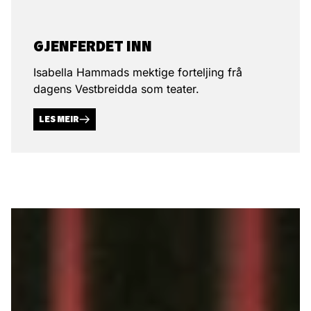
GJEN­FERDET INN
Isabella Hammads mektige forteljing frå
dagens Vestbreidda som teater.
LES MEIR