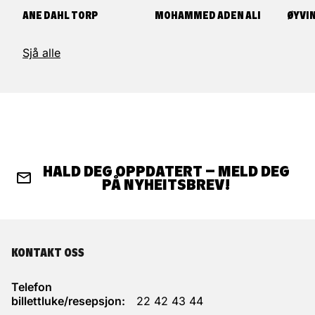
ANE DAHL TORP
MOHAMMED ADEN ALI
ØYVI
Sjå alle
HALD DEG OPPDATERT – MELD DEG
PÅ NYHEITSBREV!
KONTAKT OSS
Telefon
billettluke/resepsjon:
22 42 43 44