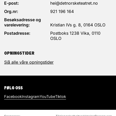
E-post:
hei@detnorsketeatret.no
Org.nr:
921 196 164
Besøksadresse og
varelevering:
Kristian IVs g. 8, 0164 OSLO
Postadresse:
Postboks 1238 Vika, 0110
OSLO
OPNINGSTIDER
Sjå alle våre opningstider
FØLG OSS
Facebook
Instagram
YouTube
Tiktok