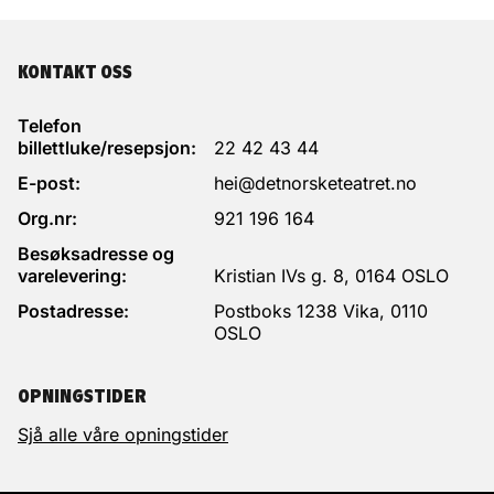
KONTAKT OSS
Telefon
billettluke/resepsjon:
22 42 43 44
E-post:
hei@detnorsketeatret.no
Org.nr:
921 196 164
Besøksadresse og
varelevering:
Kristian IVs g. 8, 0164 OSLO
Postadresse:
Postboks 1238 Vika, 0110
OSLO
OPNINGSTIDER
Sjå alle våre opningstider