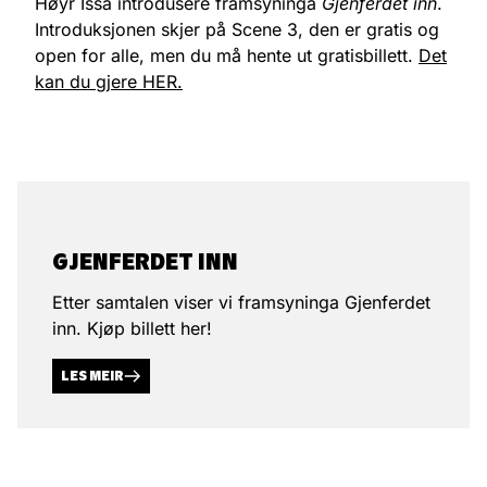
Høyr Issa introdusere framsyninga
Gjenferdet inn
.
Introduksjonen skjer på Scene 3, den er gratis og
open for alle, men du må hente ut gratisbillett.
Det
kan du gjere HER.
GJEN­FERDET INN
Etter samtalen viser vi framsyninga Gjenferdet
inn. Kjøp billett her!
LES MEIR