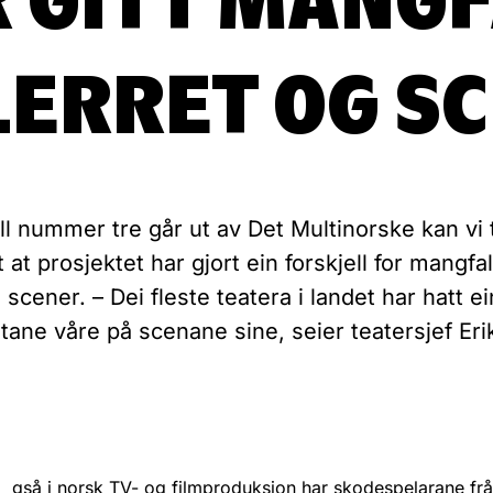
LERRET OG S
ull nummer tre går ut av Det Multinorske kan vi 
t at prosjektet har gjort ein forskjell for mangfa
scener. – Dei fleste teatera i landet har hatt ei
tane våre på scenane sine, seier teatersjef Eri
.
gså i norsk TV- og filmproduksjon har skodespelarane frå