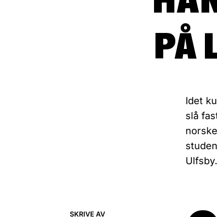
PÅ 
Idet k
slå fas
norske 
studen
Ulfsby
SKRIVE AV