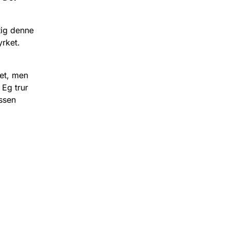
tig denne
yrket.
tet, men
 Eg trur
lssen