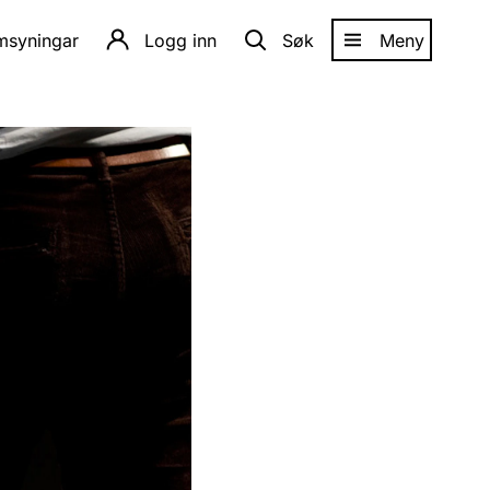
amsyningar
Logg inn
Søk
Meny