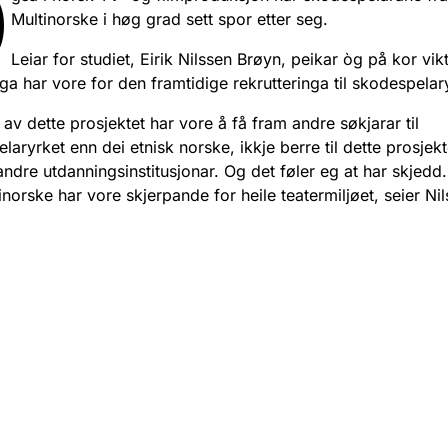
O
Multinorske i høg grad sett spor etter seg.
Leiar for studiet, Eirik Nilssen Brøyn, peikar òg på kor vik
ga har vore for den framtidige rekrutteringa til skodespelar
 av dette prosjektet har vore å få fram andre søkjarar til
laryrket enn dei etnisk norske, ikkje berre til dette prosjek
 andre utdanningsinstitusjonar. Og det føler eg at har skjedd.
inorske har vore skjerpande for heile teatermiljøet, seier Ni