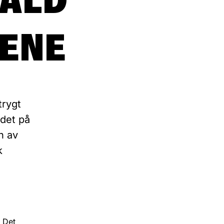
CENE
trygt
ldet på
n av
k
 Det