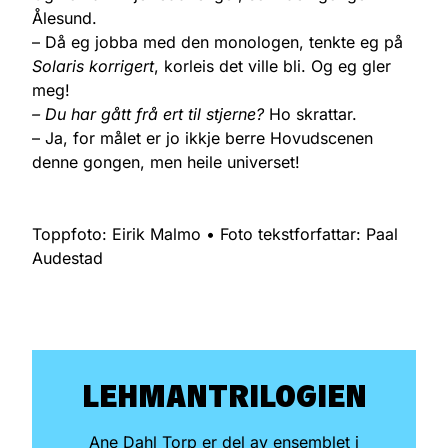
Ålesund.
– Då eg jobba med den monologen, tenkte eg på
Solaris korrigert
, korleis det ville bli. Og eg gler
meg!
– Du har gått frå ert til stjerne?
Ho skrattar.
– Ja, for målet er jo ikkje berre Hovudscenen
denne gongen, men heile universet!
Toppfoto: Eirik Malmo • Foto tekstforfattar: Paal
Audestad
LEHMAN­TRILOGIEN
Ane Dahl Torp er del av ensemblet i