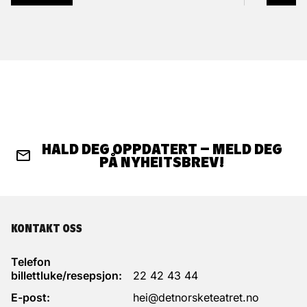
HALD DEG OPPDATERT – MELD DEG
PÅ NYHEITSBREV!
KONTAKT OSS
Telefon
billettluke/resepsjon:
22 42 43 44
E-post:
hei@detnorsketeatret.no