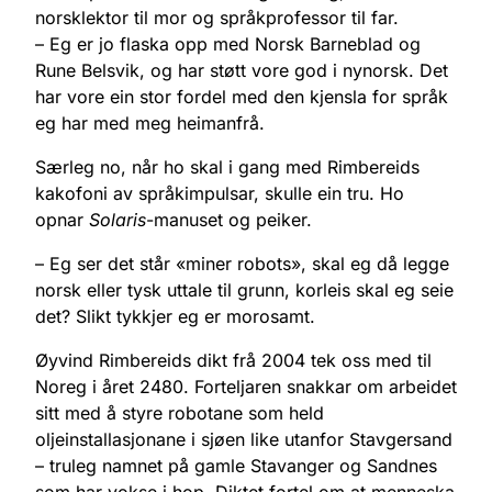
norsklektor til mor og språkprofessor til far.
– Eg er jo flaska opp med Norsk Barneblad og
Rune Belsvik, og har støtt vore god i nynorsk. Det
har vore ein stor fordel med den kjensla for språk
eg har med meg heimanfrå.
Særleg no, når ho skal i gang med Rimbereids
kakofoni av språkimpulsar, skulle ein tru. Ho
opnar
Solaris
-manuset og peiker.
– Eg ser det står «miner robots», skal eg då legge
norsk eller tysk uttale til grunn, korleis skal eg seie
det? Slikt tykkjer eg er morosamt.
Øyvind Rimbereids dikt frå 2004 tek oss med til
Noreg i året 2480. Forteljaren snakkar om arbeidet
sitt med å styre robotane som held
oljeinstallasjonane i sjøen like utanfor Stavgersand
– truleg namnet på gamle Stavanger og Sandnes
som har vokse i hop. Diktet fortel om at menneska