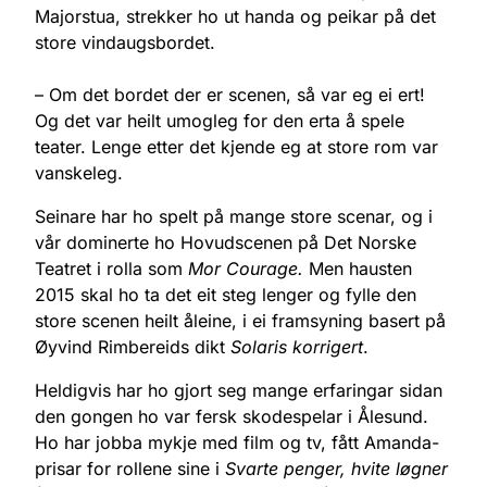
Majorstua, strekker ho ut handa og peikar på det
store vindaugsbordet.
– Om det bordet der er scenen, så var eg ei ert!
Og det var heilt umogleg for den erta å spele
teater. Lenge etter det kjende eg at store rom var
vanskeleg.
Seinare har ho spelt på mange store scenar, og i
vår dominerte ho Hovudscenen på Det Norske
Teatret i rolla som
Mor Courage.
Men hausten
2015 skal ho ta det eit steg lenger og fylle den
store scenen heilt åleine, i ei framsyning basert på
Øyvind Rimbereids dikt
Solaris korrigert
.
Heldigvis har ho gjort seg mange erfaringar sidan
den gongen ho var fersk skodespelar i Ålesund.
Ho har jobba mykje med film og tv, fått Amanda-
prisar for rollene sine i
Svarte penger, hvite løgner