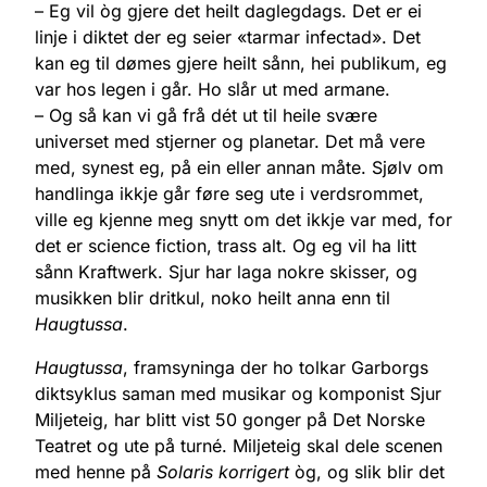
– Eg vil òg gjere det heilt daglegdags. Det er ei
linje i diktet der eg seier «tarmar infectad». Det
kan eg til dømes gjere heilt sånn, hei publikum, eg
var hos legen i går. Ho slår ut med armane.
– Og så kan vi gå frå dét ut til heile svære
universet med stjerner og planetar. Det må vere
med, synest eg, på ein eller annan måte. Sjølv om
handlinga ikkje går føre seg ute i verdsrommet,
ville eg kjenne meg snytt om det ikkje var med, for
det er science fiction, trass alt. Og eg vil ha litt
sånn Kraftwerk. Sjur har laga nokre skisser, og
musikken blir dritkul, noko heilt anna enn til
Haugtussa
.
Haugtussa
, framsyninga der ho tolkar Garborgs
diktsyklus saman med musikar og komponist Sjur
Miljeteig, har blitt vist 50 gonger på Det Norske
Teatret og ute på turné. Miljeteig skal dele scenen
med henne på
Solaris korrigert
òg, og slik blir det