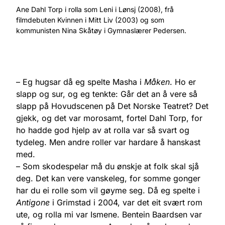
Ane Dahl Torp i rolla som Leni i Lønsj (2008), frå
filmdebuten Kvinnen i Mitt Liv (2003) og som
kommunisten Nina Skåtøy i Gymnaslærer Pedersen.
– Eg hugsar då eg spelte Masha i
Måken
. Ho er
slapp og sur, og eg tenkte: Går det an å vere så
slapp på Hovudscenen på Det Norske Teatret? Det
gjekk, og det var morosamt, fortel Dahl Torp, for
ho hadde god hjelp av at rolla var så svart og
tydeleg. Men andre roller var hardare å hanskast
med.
– Som skodespelar må du ønskje at folk skal sjå
deg. Det kan vere vanskeleg, for somme gonger
har du ei rolle som vil gøyme seg. Då eg spelte i
Antigone
i Grimstad i 2004, var det eit svært rom
ute, og rolla mi var Ismene. Bentein Baardsen var