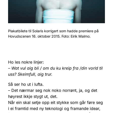
Plakatbilete til Solaris korrigert som hadde premiere på
Hovudscenen 16. oktober 2015. Foto: Eirik Malmo.
Ho les nokre linjer:
– Wat vul aig bli / om du ku kreip fra /din vorld til
uss? Skeimfull, aig trur.
Så ser ho ut i lufta.
– Det nærmar seg nok noko norrønt, ja, og det
høyrest ikkje stygt ut, det.
Når ein skal setje opp eit stykke som går føre seg
i ei framtid med ny teknologi og framande idear,