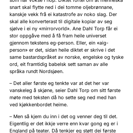
snart skal flytte ned i dei tomme oljebrønnane,
kanskje vekk frå ei katastrofe av noko slag. Der
skal alle konverterast til digitale kopiar av seg
sjølve i ei ny «mirrorvorld». Ane Dahl Torp får ei
stor oppgåve med å få fram heile universet
gjennom tekstens eg-person. Eller, ein «aig-
person» er det, sidan heile diktet er skrive i det
same bastardspråket av norske, engelske og tyske
ord, eit framtidig babelsk sett saman av alle
språka rundt Nordsjøen.
– Det aller første eg tenkte var at det her var
vanskeleg å skjøne, seier Dahl Torp om sitt første
møte med teksten då ho sette seg ned med han
ved kjøkkenbordet heime.
– Men så kjem du inn i det og venner deg til det.
Eigentlig er det ikkje verre enn kvar gong eg er i
England på teater. Då tenkjer eg støtt dei første