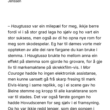
Jenssen
–
Haugtussa
var ein milepæl for meg, ikkje berre
fordi vi i så stor grad laga ho sjølv og ho vart ein
stor suksess, men også av di ho opna nye rom for
meg som skodespelar. Eg har til dømes vorte meir
oppteken av alle dei rare fargane du kan bruke i
stemma. I
Haugtussa
brukte ho mellom anna ein
effekt på stemma som gjorde ho grovare, for å gje
liv til mørkemaktene på skrekkfilm-vis. I
Mor
Courage
hadde ho ingen elektronisk assistanse,
men kunne uansett gå frå skarp fresing til mørk
Elvis-klang i same replikk, og i ei scene gav ho
åleine stemme og kropp til alle karakterane som
var til stades. Det var også første gongen ho
hadde Hovudscenen for seg sjølv i ei framsyning.
Og ho var ikkje redd lenger, som den gongen i