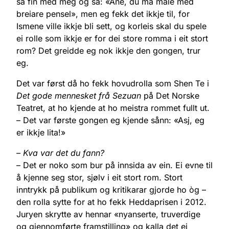
så fin med meg og sa: «Ane, du må male med
breiare pensel», men eg fekk det ikkje til, for
Ismene ville ikkje bli sett, og korleis skal du spele
ei rolle som ikkje er for dei store romma i eit stort
rom? Det greidde eg nok ikkje den gongen, trur
eg.
Det var først då ho fekk hovudrolla som Shen Te i
Det gode mennesket frå Sezuan
på Det Norske
Teatret, at ho kjende at ho meistra rommet fullt ut.
– Det var første gongen eg kjende sånn: «Asj, eg
er ikkje lita!»
– Kva var det du fann?
– Det er noko som bur på innsida av ein. Ei evne til
å kjenne seg stor, sjølv i eit stort rom. Stort
inntrykk på publikum og kritikarar gjorde ho òg –
den rolla sytte for at ho fekk Heddaprisen i 2012.
Juryen skrytte av hennar «nyanserte, truverdige
og gjennomførte framstilling» og kalla det ei