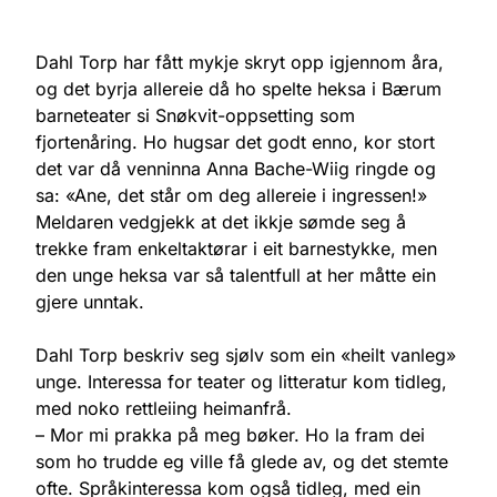
Dahl Torp har fått mykje skryt opp igjennom åra,
og det byrja allereie då ho spelte heksa i Bærum
barneteater si Snøkvit-oppsetting som
fjortenåring. Ho hugsar det godt enno, kor stort
det var då venninna Anna Bache-Wiig ringde og
sa: «Ane, det står om deg allereie i ingressen!»
Meldaren vedgjekk at det ikkje sømde seg å
trekke fram enkeltaktørar i eit barnestykke, men
den unge heksa var så talentfull at her måtte ein
gjere unntak.
Dahl Torp beskriv seg sjølv som ein «heilt vanleg»
unge. Interessa for teater og litteratur kom tidleg,
med noko rettleiing heimanfrå.
– Mor mi prakka på meg bøker. Ho la fram dei
som ho trudde eg ville få glede av, og det stemte
ofte. Språkinteressa kom også tidleg, med ein