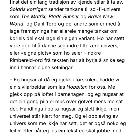
finst det ein lang tradisjon av kjende stilar å ta av.
Solaris korrigert
sender tankane til sci-fi-univers
som
The Matrix, Blade Runner
og
Brave New
World
, og Dahl Torp og dei andre som er med å
lage framsyninga har allereie mange tankar om
korleis dei skal lage sin eigen variant. Ho har støtt
vore god til å danne seg indre litterære univers,
eller «eigne picts» som ho seier – nokre
Rimbereid-ord frå teksten har alt byrja å snike seg
inn i hennar eigne setningar.
– Eg hugsar at då eg gjekk i førskulen, hadde vi
ein sivilarbeidar som las
Hobbiten
for oss. Me
gjekk opp på loftet i barnehagen, og eg hugsar at
det ein gong pila ei mus over golvet mens me sat
der. Handlinga i boka hugsar eg slett ikkje, men
universet står klart for meg. Og ei oppleving av
univers som me ikkje har sett, det er også noko eg
leiter etter når eg les ein tekst eg skal jobbe med.