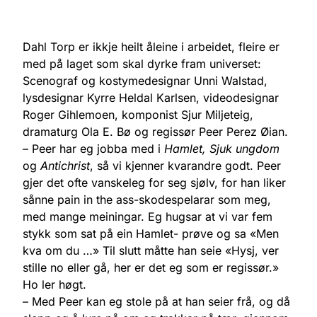
Dahl Torp er ikkje heilt åleine i arbeidet, fleire er
med på laget som skal dyrke fram universet:
Scenograf og kostymedesignar Unni Walstad,
lysdesignar Kyrre Heldal Karlsen, videodesignar
Roger Gihlemoen, komponist Sjur Miljeteig,
dramaturg Ola E. Bø og regissør Peer Perez Øian.
– Peer har eg jobba med i
Hamlet, Sjuk ungdom
og
Antichrist
, så vi kjenner kvarandre godt. Peer
gjer det ofte vanskeleg for seg sjølv, for han liker
sånne pain in the ass-skodespelarar som meg,
med mange meiningar. Eg hugsar at vi var fem
stykk som sat på ein Hamlet- prøve og sa «Men
kva om du …» Til slutt måtte han seie «Hysj, ver
stille no eller gå, her er det eg som er regissør.»
Ho ler høgt.
– Med Peer kan eg stole på at han seier frå, og då