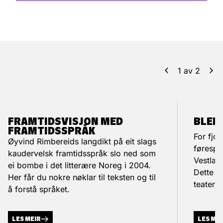
1
av
2
FRAMTIDSVISJON MED
BLEI 
FRAMTIDSSPRÅK
For fjo
Øyvind Rimbereids langdikt på eit slags
førespur
kaudervelsk framtidsspråk slo ned som
Vestlan
ei bombe i det litterære Noreg i 2004.
Dette e
Her får du nokre nøklar til teksten og til
teaterf
å forstå språket.
LES MEIR
LES ME