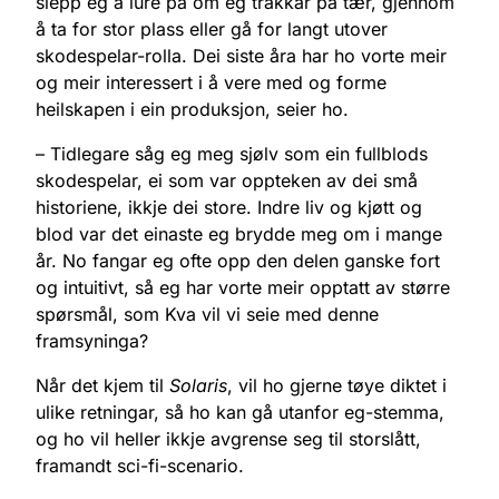
slepp eg å lure på om eg trakkar på tær, gjennom
å ta for stor plass eller gå for langt utover
skodespelar-rolla. Dei siste åra har ho vorte meir
og meir interessert i å vere med og forme
heilskapen i ein produksjon, seier ho.
– Tidlegare såg eg meg sjølv som ein fullblods
skodespelar, ei som var oppteken av dei små
historiene, ikkje dei store. Indre liv og kjøtt og
blod var det einaste eg brydde meg om i mange
år. No fangar eg ofte opp den delen ganske fort
og intuitivt, så eg har vorte meir opptatt av større
spørsmål, som Kva vil vi seie med denne
framsyninga?
Når det kjem til
Solaris
, vil ho gjerne tøye diktet i
ulike retningar, så ho kan gå utanfor eg-stemma,
og ho vil heller ikkje avgrense seg til storslått,
framandt sci-fi-scenario.