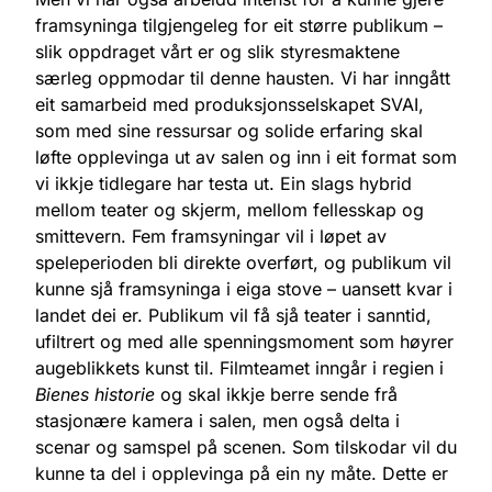
framsyninga tilgjengeleg for eit større publikum –
slik oppdraget vårt er og slik styresmaktene
særleg oppmodar til denne hausten. Vi har inngått
eit samarbeid med produksjonsselskapet SVAI,
som med sine ressursar og solide erfaring skal
løfte opplevinga ut av salen og inn i eit format som
vi ikkje tidlegare har testa ut. Ein slags hybrid
mellom teater og skjerm, mellom fellesskap og
smittevern. Fem framsyningar vil i løpet av
speleperioden bli direkte overført, og publikum vil
kunne sjå framsyninga i eiga stove – uansett kvar i
landet dei er. Publikum vil få sjå teater i sanntid,
ufiltrert og med alle spenningsmoment som høyrer
augeblikkets kunst til. Filmteamet inngår i regien i
Bienes historie
og skal ikkje berre sende frå
stasjonære kamera i salen, men også delta i
scenar og samspel på scenen. Som tilskodar vil du
kunne ta del i opplevinga på ein ny måte. Dette er