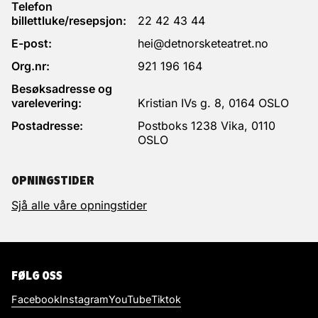
Telefon
billettluke/resepsjon:
22 42 43 44
E-post:
hei@detnorsketeatret.no
Org.nr:
921 196 164
Besøksadresse og
varelevering:
Kristian IVs g. 8, 0164 OSLO
Postadresse:
Postboks 1238 Vika, 0110
OSLO
OPNINGSTIDER
Sjå alle våre opningstider
FØLG OSS
Facebook
Instagram
YouTube
Tiktok