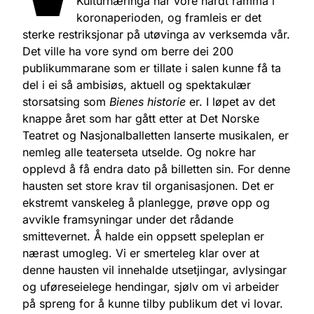
Kulturnæringa har vore hardt ramma i
koronaperioden, og framleis er det
sterke restriksjonar på utøvinga av verksemda vår.
Det ville ha vore synd om berre dei 200
publikummarane som er tillate i salen kunne få ta
del i ei så ambisiøs, aktuell og spektakulær
storsatsing som
Bienes historie
er. I løpet av det
knappe året som har gått etter at Det Norske
Teatret og Nasjonalballetten lanserte musikalen, er
nemleg alle teaterseta utselde. Og nokre har
opplevd å få endra dato på billetten sin. For denne
hausten set store krav til organisasjonen. Det er
ekstremt vanskeleg å planlegge, prøve opp og
avvikle framsyningar under det rådande
smittevernet. Å halde ein oppsett speleplan er
nærast umogleg. Vi er smerteleg klar over at
denne hausten vil innehalde utsetjingar, avlysingar
og uføreseielege hendingar, sjølv om vi arbeider
på spreng for å kunne tilby publikum det vi lovar.