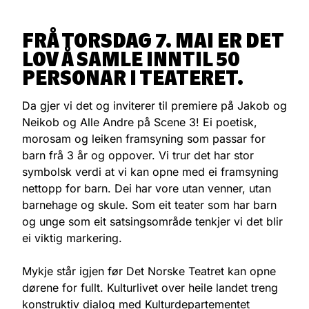
FRÅ TORSDAG 7. MAI ER DET
LOV Å SAMLE INNTIL 50
PERSONAR I TEATERET.
Da gjer vi det og inviterer til premiere på Jakob og
Neikob og Alle Andre på Scene 3! Ei poetisk,
morosam og leiken framsyning som passar for
barn frå 3 år og oppover. Vi trur det har stor
symbolsk verdi at vi kan opne med ei framsyning
nettopp for barn. Dei har vore utan venner, utan
barnehage og skule. Som eit teater som har barn
og unge som eit satsingsområde tenkjer vi det blir
ei viktig markering.
Mykje står igjen før Det Norske Teatret kan opne
dørene for fullt. Kulturlivet over heile landet treng
konstruktiv dialog med Kulturdepartementet