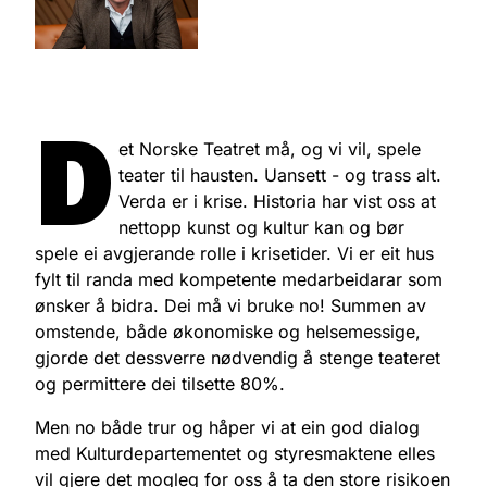
D
et Norske Teatret må, og vi vil, spele
teater til hausten. Uansett - og trass alt.
Verda er i krise. Historia har vist oss at
nettopp kunst og kultur kan og bør
spele ei avgjerande rolle i krisetider. Vi er eit hus
fylt til randa med kompetente medarbeidarar som
ønsker å bidra. Dei må vi bruke no! Summen av
omstende, både økonomiske og helsemessige,
gjorde det dessverre nødvendig å stenge teateret
og permittere dei tilsette 80%.
Men no både trur og håper vi at ein god dialog
med Kulturdepartementet og styresmaktene elles
vil gjere det mogleg for oss å ta den store risikoen