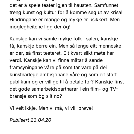
det er å spele teater igjen til hausten. Samfunnet
treng kunst og kultur for å komme seg ut av krisa!
Hindringane er mange og mykje er usikkert. Men
moglegheitene ligg der òg!
Kanskje kan vi samle mykje folk i salen, kanskje
få, kanskje berre ein. Men så lenge eitt menneske
er der, så finst teateret. Eit kvart slikt møte har
verdi. Kanskje kan vi finne måtar å sende
framsyningane våre på som tar vare på dei
kunstnarlege ambisjonane våre og som eit stort
publikum òg er villige til å betale for? Kanskje finst
det gode samarbeidspartnarar i ein film- og TV-
bransje som òg slit no?
Vi veit ikkje. Men vi må, vi vil, prøve!
Publisert 23.04.20