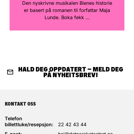
Den nyskrivne musikalen Bienes historie
er basert på romanen til forfattar Maja
Lunde. Boka fekk …
HALD DEG OPPDATERT – MELD DEG
PÅ NYHEITSBREV!
KONTAKT OSS
Telefon
billettluke/resepsjon:
22 42 43 44
E-post:
hei@detnorsketeatret.no