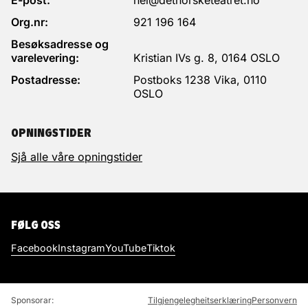
Org.nr:
921 196 164
Besøksadresse og
varelevering:
Kristian IVs g. 8, 0164 OSLO
Postadresse:
Postboks 1238 Vika, 0110
OSLO
OPNINGSTIDER
Sjå alle våre opningstider
FØLG OSS
Facebook
Instagram
YouTube
Tiktok
Sponsorar:
Tilgjengelegheitserklæring
Personvern