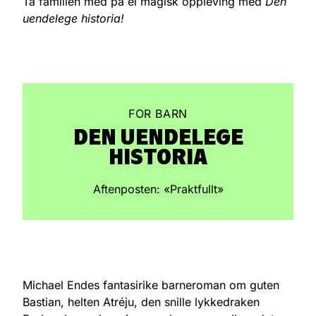
Ta familien med på ei magisk oppleving med
Den
uendelege historia!
FOR BARN
DEN UENDELEGE
HISTORIA
Aftenposten: «Praktfullt»
Michael Endes fantasirike barneroman om guten
Bastian, helten Atréju, den snille lykkedraken