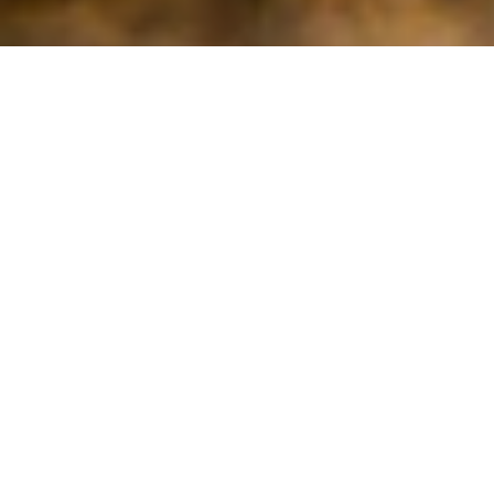
DEN
UENDELEGE
HISTORIA
AFTENPOSTEN: «STOR ESTETISK
OPPLEVELSE»