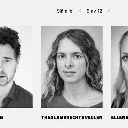
Sjå alle
5
av
12
EN
THEA LAMBRECHTS VAULEN
ELLEN 