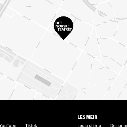
LES MEIR
YouTube
Tiktok
Ledig stilling
Designm