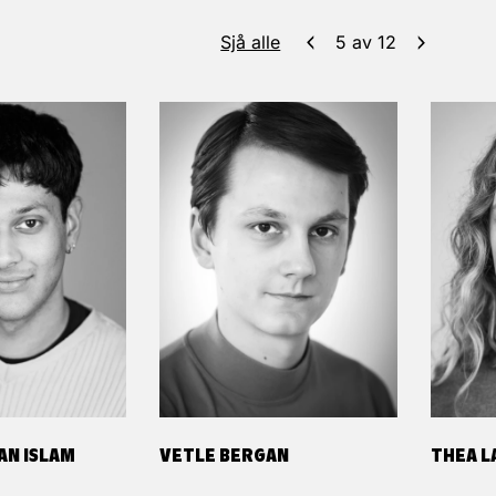
Sjå alle
5
av
12
AN ISLAM
VETLE BERGAN
THEA L