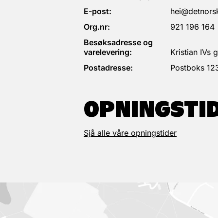
E-post:
hei@detnorsk
Org.nr:
921 196 164
Besøksadresse og
varelevering:
Kristian IVs
Postadresse:
Postboks 12
OPNINGSTI
Sjå alle våre opningstider