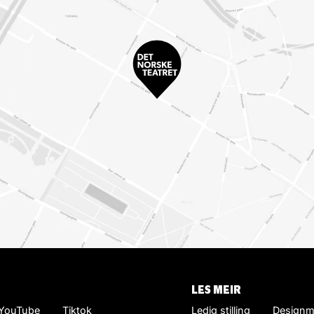
LES MEIR
YouTube
Tiktok
Ledig stilling
Designm