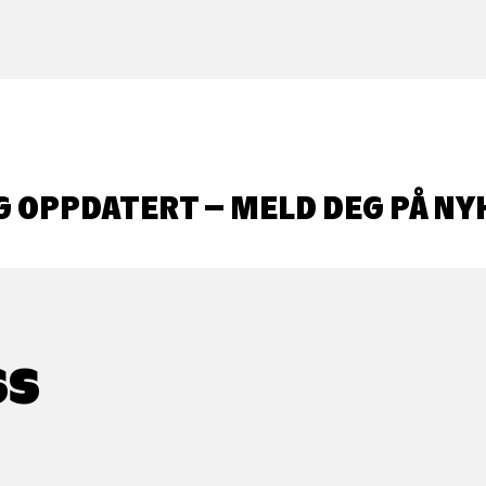
G OPPDATERT – MELD DEG PÅ NY
SS