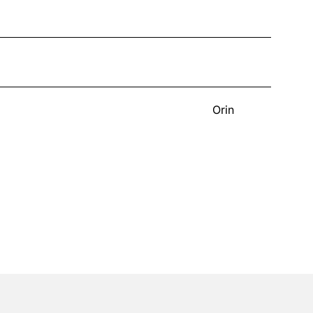
a
Orin