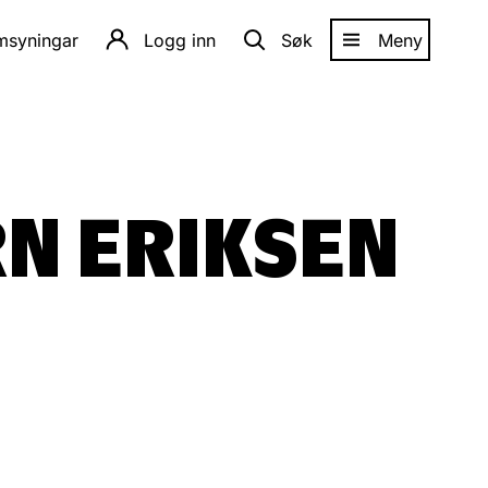
amsyningar
Logg inn
Søk
Meny
N ERIKSEN