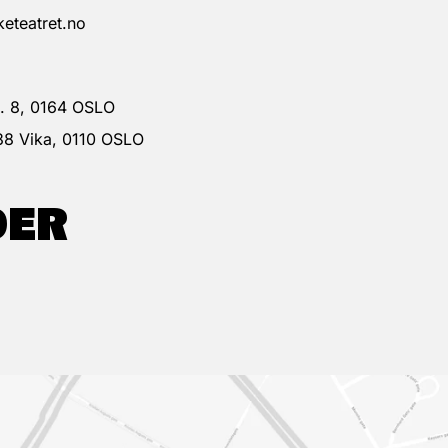
eteatret.no
 g. 8, 0164 OSLO
38 Vika, 0110 OSLO
DER