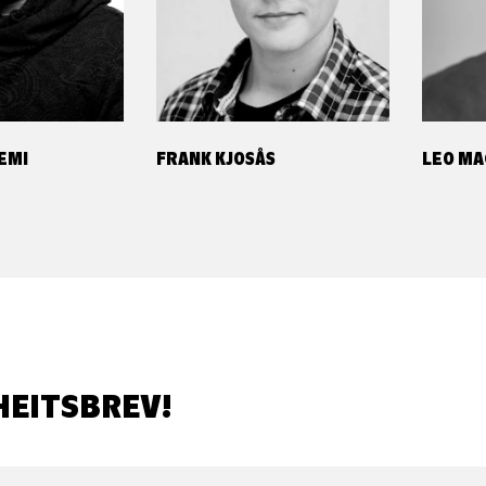
EMI
FRANK KJOSÅS
LEO MA
HEITSBREV!