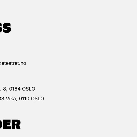
SS
eteatret.no
 g. 8, 0164 OSLO
38 Vika, 0110 OSLO
DER