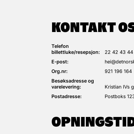
KONTAKT O
Telefon
billettluke/resepsjon:
22 42 43 44
E-post:
hei@detnorsk
Org.nr:
921 196 164
Besøksadresse og
varelevering:
Kristian IVs
Postadresse:
Postboks 12
OPNINGSTI