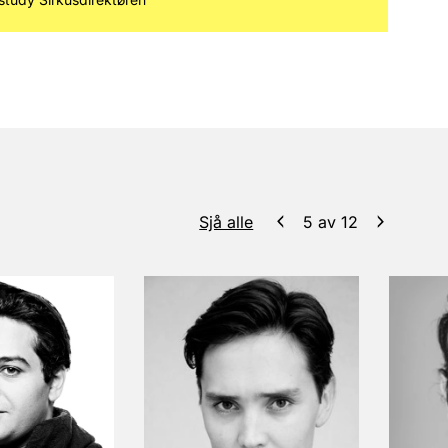
Sjå alle
5
av
12