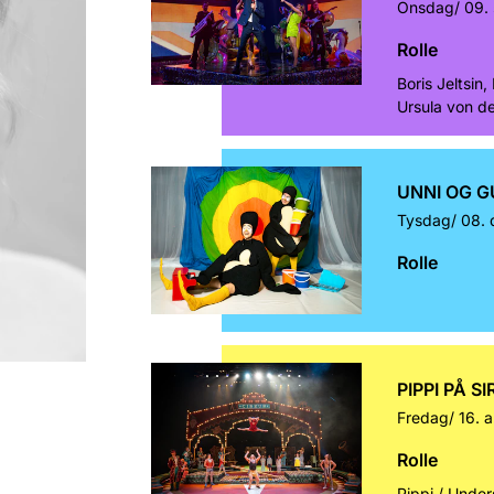
Onsdag/
09.
Rolle
Boris Jeltsin,
Ursula von de
UNNI OG G
Tysdag/
08. 
Rolle
PIPPI PÅ S
Fredag/
16. 
Rolle
Pippi / Under