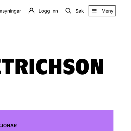
amsyningar
Logg inn
Søk
Meny
ETRICHSON
SJONAR