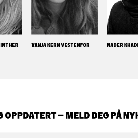
WINTHER
VANJA KERN VESTENFOR
NADER KHAD
G OPPDATERT – MELD DEG PÅ NY