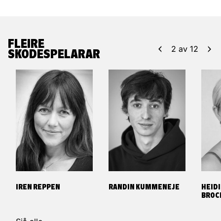
FLEIRE
2
av
12
SKODESPELARAR
IREN REPPEN
RANDIN KUMMENEJE
HEID
BROC