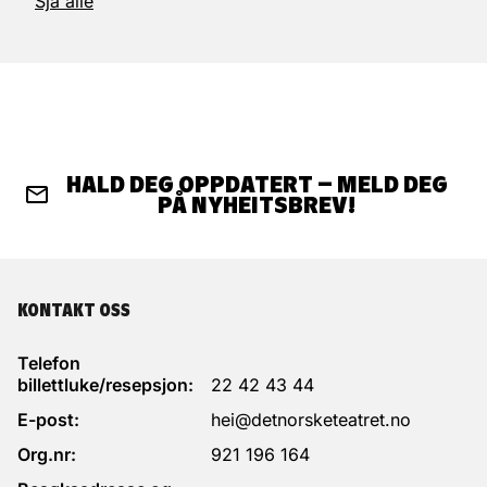
Sjå alle
HALD DEG OPPDATERT – MELD DEG
PÅ NYHEITSBREV!
KONTAKT OSS
Telefon
billettluke/resepsjon:
22 42 43 44
E-post:
hei@detnorsketeatret.no
Org.nr:
921 196 164