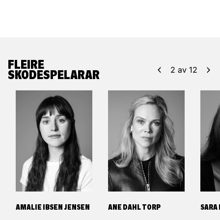
FLEIRE
2
av
12
SKODESPELARAR
AMALIE IBSEN JENSEN
ANE DAHL TORP
SARA