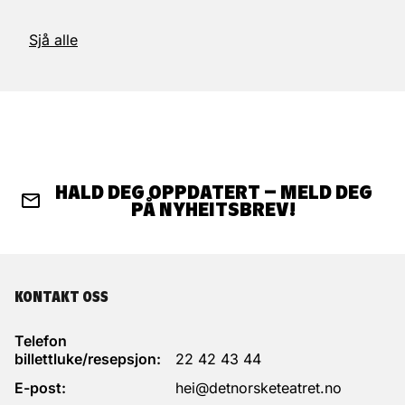
Sjå alle
HALD DEG OPPDATERT – MELD DEG
PÅ NYHEITSBREV!
KONTAKT OSS
Telefon
billettluke/resepsjon:
22 42 43 44
E-post:
hei@detnorsketeatret.no