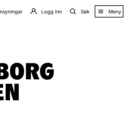
amsyningar
Logg inn
Søk
Meny
BORG
EN