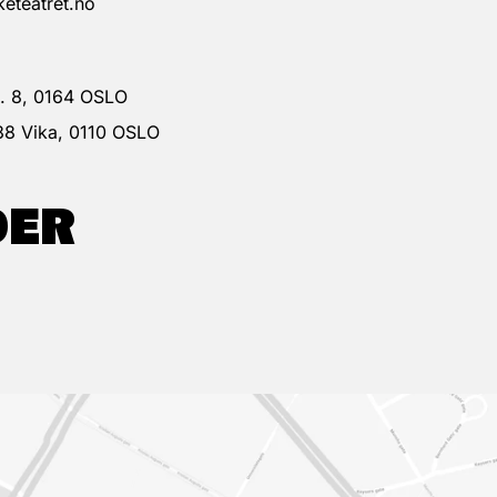
eteatret.no
 g. 8, 0164 OSLO
38 Vika, 0110 OSLO
DER