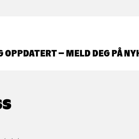
G OPPDATERT – MELD DEG PÅ NY
SS