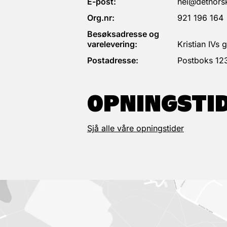
E-post:
hei@detnorsk
Org.nr:
921 196 164
Besøksadresse og
varelevering:
Kristian IVs
Postadresse:
Postboks 12
OPNINGSTI
Sjå alle våre opningstider