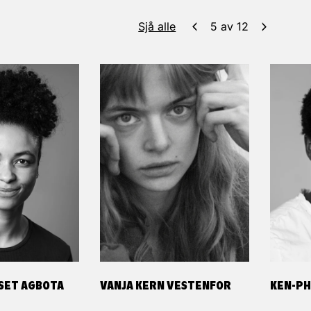
Sjå alle
5
av
12
GSET AGBOTA
VANJA KERN VESTENFOR
KEN-PH