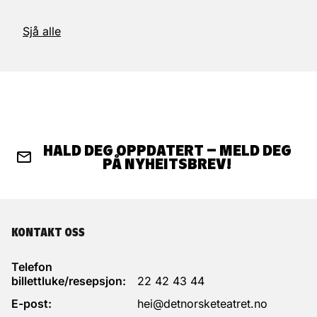
Sjå alle
HALD DEG OPPDATERT – MELD DEG
PÅ NYHEITSBREV!
KONTAKT OSS
Telefon
billettluke/resepsjon:
22 42 43 44
E-post:
hei@detnorsketeatret.no