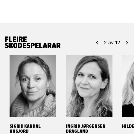
FLEIRE
2
av
12
SKODESPELARAR
SIGRID KANDAL
INGRID JØRGENSEN
HILD
HUSJORD
DRAGLAND