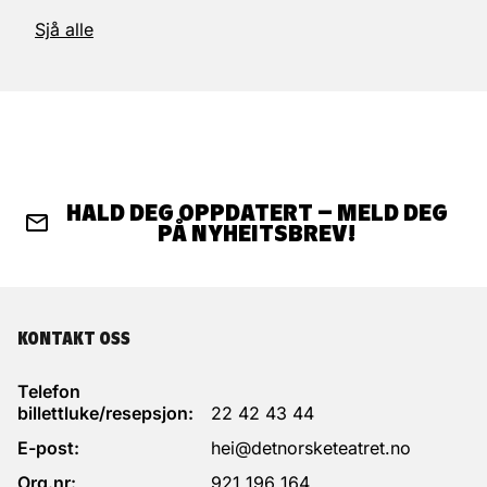
Sjå alle
HALD DEG OPPDATERT – MELD DEG
PÅ NYHEITSBREV!
KONTAKT OSS
Telefon
billettluke/resepsjon:
22 42 43 44
E-post:
hei@detnorsketeatret.no
Org.nr:
921 196 164