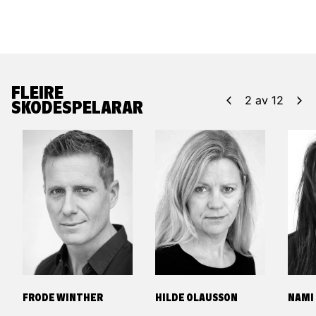
FLEIRE
2
av
12
SKODESPELARAR
FRODE WINTHER
HILDE OLAUSSON
NAMI