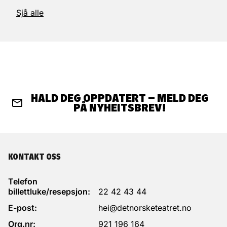
Sjå alle
HALD DEG OPPDATERT – MELD DEG
PÅ NYHEITSBREV!
KONTAKT OSS
Telefon
billettluke/resepsjon:
22 42 43 44
E-post:
hei@detnorsketeatret.no
Org.nr:
921 196 164