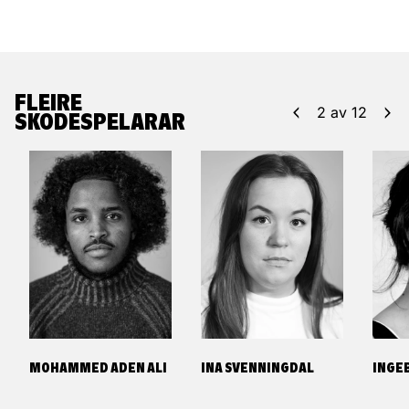
FLEIRE
2
av
12
SKODESPELARAR
MOHAMMED ADEN ALI
INA SVENNINGDAL
INGEB