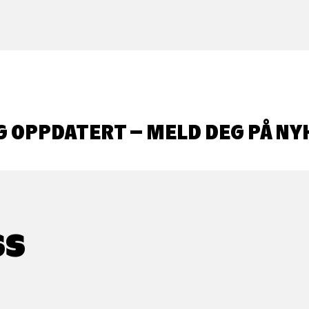
G OPPDATERT – MELD DEG PÅ NY
SS