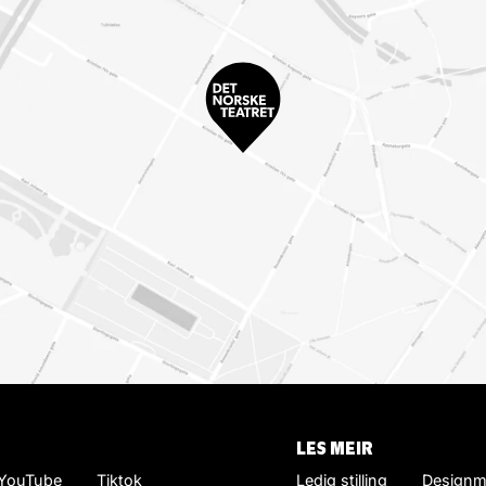
LES MEIR
YouTube
Tiktok
Ledig stilling
Designm