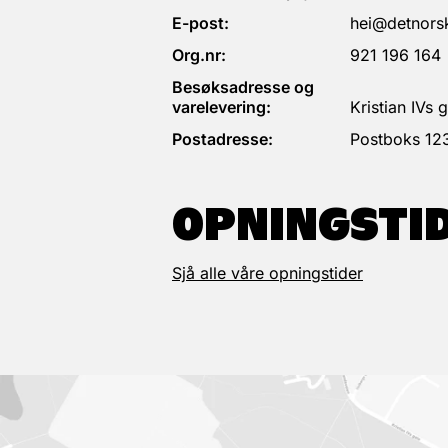
E-post:
hei@detnorsk
Org.nr:
921 196 164
Besøksadresse og
varelevering:
Kristian IVs
Postadresse:
Postboks 12
OPNINGSTI
Sjå alle våre opningstider