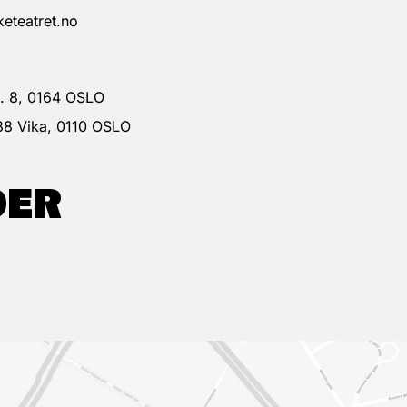
eteatret.no
 g. 8, 0164 OSLO
38 Vika, 0110 OSLO
DER