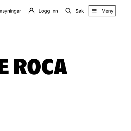
amsyningar
Logg inn
Søk
Meny
E ROCA