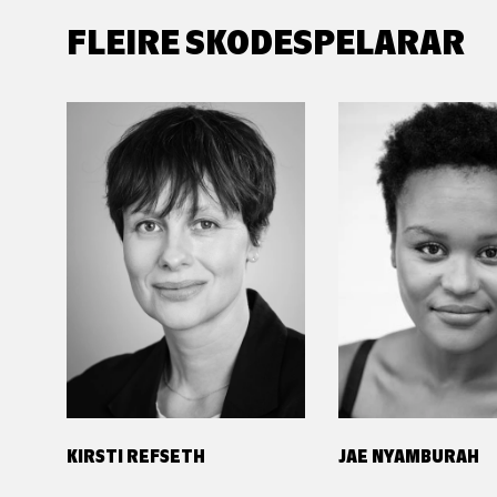
FLEIRE SKODESPELARAR
KIRSTI REFSETH
JAE NYAMBURAH