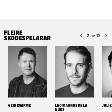
FLEIRE
2
av
12
SKODESPELARAR
GEIR KVARME
LEO MAGNUS DE LA
JULI
NUEZ