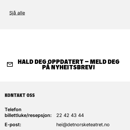
Sjå alle
HALD DEG OPPDATERT – MELD DEG
PÅ NYHEITSBREV!
KONTAKT OSS
Telefon
billettluke/resepsjon:
22 42 43 44
E-post:
hei@detnorsketeatret.no