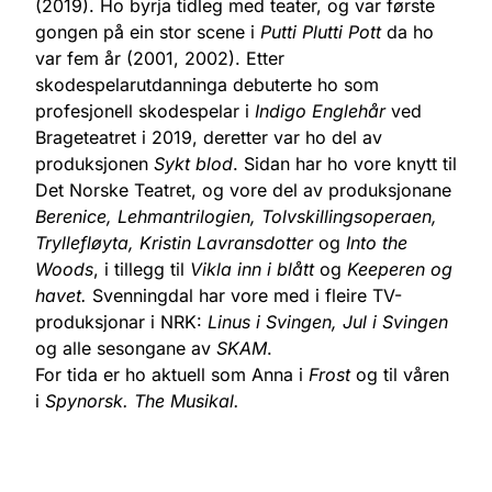
(2019). Ho byrja tidleg med teater, og var første
gongen på ein stor scene i
Putti Plutti Pott
da ho
var fem år (2001, 2002). Etter
skodespelarutdanninga debuterte ho som
profesjonell skodespelar i
Indigo Englehår
ved
Brageteatret i 2019, deretter var ho del av
produksjonen
Sykt blod
. Sidan har ho vore knytt til
Det Norske Teatret, og vore del av produksjonane
Berenice, Lehmantrilogien, Tolvskillingsoperaen,
Tryllefløyta, Kristin Lavransdotter
og
Into the
Woods
, i tillegg til
Vikla inn i blått
og
Keeperen og
havet.
Svenningdal har vore med i fleire TV-
produksjonar i NRK:
Linus i Svingen, Jul i Svingen
og alle sesongane av
SKAM
.
For tida er ho aktuell som Anna i
Frost
og til våren
i
Spynorsk. The Musikal.