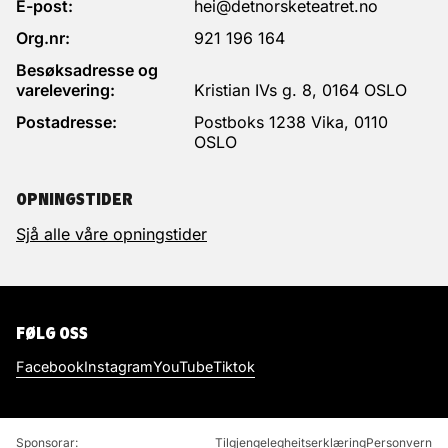
E-post:
hei@detnorsketeatret.no
Org.nr:
921 196 164
Besøksadresse og
varelevering:
Kristian IVs g. 8, 0164 OSLO
Postadresse:
Postboks 1238 Vika, 0110
OSLO
OPNINGSTIDER
Sjå alle våre opningstider
FØLG OSS
Facebook
Instagram
YouTube
Tiktok
Sponsorar:
Tilgjengelegheitserklæring
Personvern