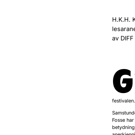
H.K.H. 
lesarane
av DIFF
G
festivalen
Samstunde
Fosse har 
betydning
anerkjenni