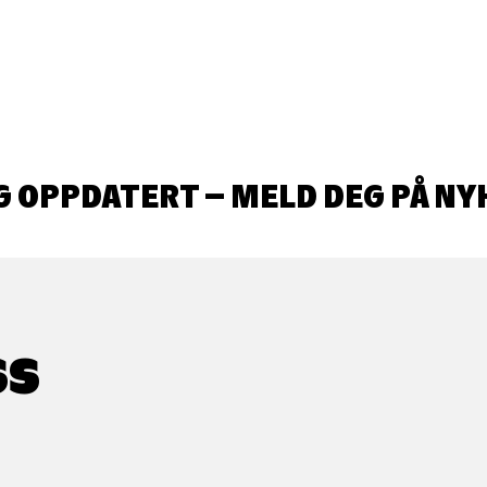
G OPPDATERT – MELD DEG PÅ NY
SS