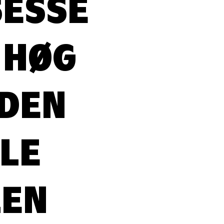
SESSE
 HØG
 DEN
LE
LEN