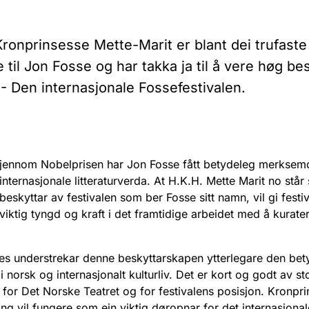
Kronprinsesse Mette-Marit er blant dei trufaste
 til Jon Fosse og har takka ja til å vere høg be
 - Den internasjonale Fossefestivalen.
jennom Nobelprisen har Jon Fosse fått betydeleg merksemd
internasjonale litteraturverda. At H.K.H. Mette Marit no stå
beskyttar av festivalen som ber Fosse sitt namn, vil gi festi
viktig tyngd og kraft i det framtidige arbeidet med å kurate
.
s understrekar denne beskyttarskapen ytterlegare den bet
i norsk og internasjonalt kulturliv. Det er kort og godt av st
 for Det Norske Teatret og for festivalens posisjon. Kronpr
ng vil fungere som ein viktig døropnar for det internasjonal