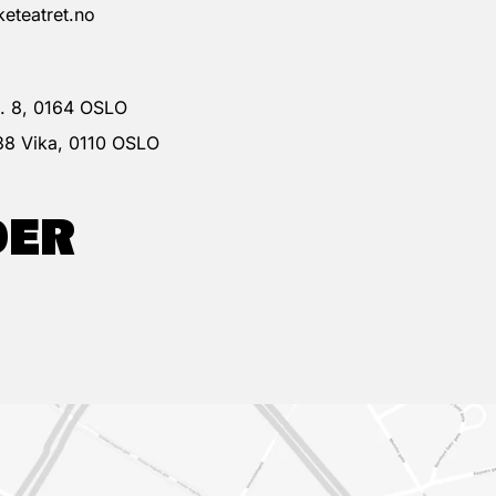
eteatret.no
 g. 8, 0164 OSLO
38 Vika, 0110 OSLO
DER