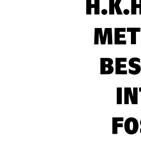
H.K.
MET
BES
I
FO