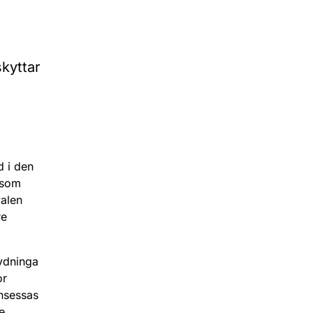
skyttar
 i den
r som
valen
re
ydninga
or
insessas
e