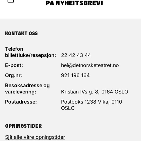
PÅ NYHEITSBREV!
KONTAKT OSS
Telefon
billettluke/resepsjon:
22 42 43 44
E-post:
hei@detnorsketeatret.no
Org.nr:
921 196 164
Besøksadresse og
varelevering:
Kristian IVs g. 8, 0164 OSLO
Postadresse:
Postboks 1238 Vika, 0110
OSLO
OPNINGSTIDER
Sjå alle våre opningstider