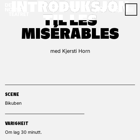
INTRODUKSJON
INTRODUKSJON
TIL LES
TIL LES
MISÉRABLES
MISÉRABLES
med Kjersti Horn
SCENE
Bikuben
VARIGHEIT
Om lag 30 minutt.