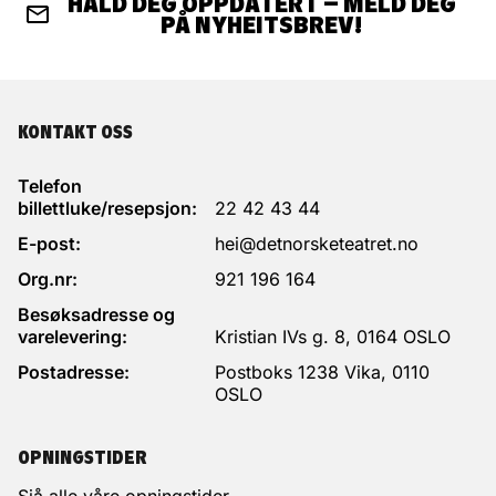
HALD DEG OPPDATERT – MELD DEG
PÅ NYHEITSBREV!
KONTAKT OSS
Telefon
billettluke/resepsjon:
22 42 43 44
E-post:
hei@detnorsketeatret.no
Org.nr:
921 196 164
Besøksadresse og
varelevering:
Kristian IVs g. 8, 0164 OSLO
Postadresse:
Postboks 1238 Vika, 0110
OSLO
OPNINGSTIDER