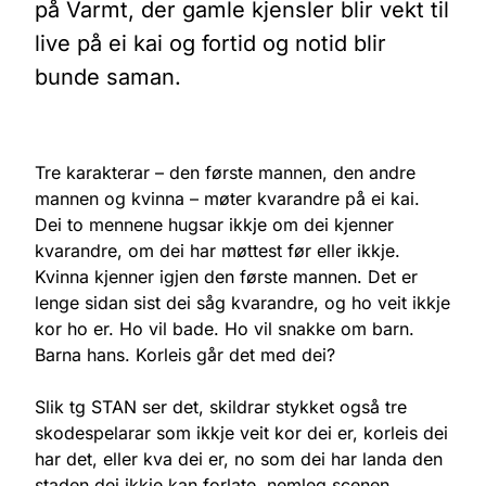
på Varmt, der gamle kjensler blir vekt til
live på ei kai og fortid og notid blir
bunde saman.
Tre karakterar – den første mannen, den andre
mannen og kvinna – møter kvarandre på ei kai.
Dei to mennene hugsar ikkje om dei kjenner
kvarandre, om dei har møttest før eller ikkje.
Kvinna kjenner igjen den første mannen. Det er
lenge sidan sist dei såg kvarandre, og ho veit ikkje
kor ho er. Ho vil bade. Ho vil snakke om barn.
Barna hans. Korleis går det med dei?
Slik tg STAN ser det, skildrar stykket også tre
skodespelarar som ikkje veit kor dei er, korleis dei
har det, eller kva dei er, no som dei har landa den
staden dei ikkje kan forlate, nemleg scenen.