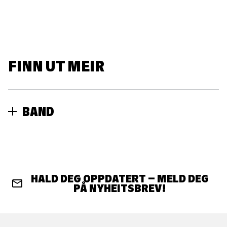
FINN UT MEIR
BAND
Omsetjing
Maaike van Rijn
HALD DEG OPPDATERT – MELD DEG
PÅ NYHEITSBREV!
Regissørar
Damiaan De Schrijver, Matthias de Koning, Annette
Kouwenhoven