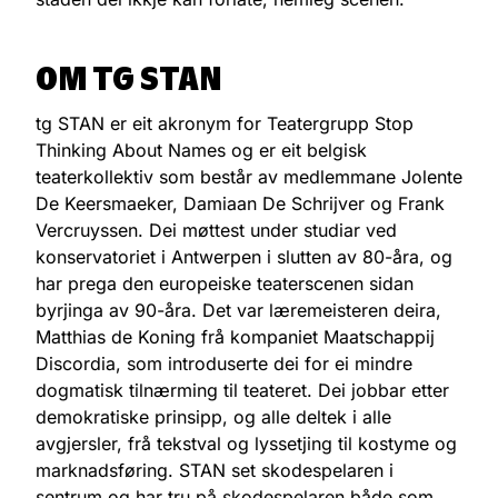
OM TG STAN
tg STAN er eit akronym for Teatergrupp Stop
Thinking About Names og er eit belgisk
teaterkollektiv som består av medlemmane Jolente
De Keersmaeker, Damiaan De Schrijver og Frank
Vercruyssen. Dei møttest under studiar ved
konservatoriet i Antwerpen i slutten av 80-åra, og
har prega den europeiske teaterscenen sidan
byrjinga av 90-åra. Det var læremeisteren deira,
Matthias de Koning frå kompaniet Maatschappij
Discordia, som introduserte dei for ei mindre
dogmatisk tilnærming til teateret. Dei jobbar etter
demokratiske prinsipp, og alle deltek i alle
avgjersler, frå tekstval og lyssetjing til kostyme og
marknadsføring. STAN set skodespelaren i
sentrum og har tru på skodespelaren både som