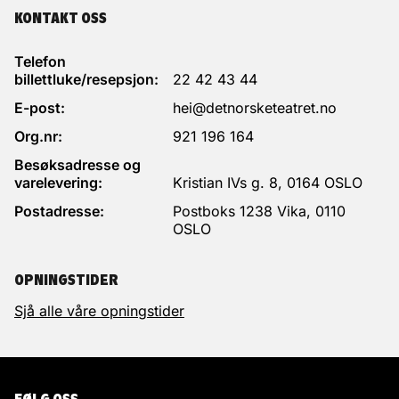
KONTAKT OSS
Produsert av
STAN og Discordia
Telefon
billettluke/resepsjon:
22 42 43 44
E-post:
hei@detnorsketeatret.no
Org.nr:
921 196 164
Besøksadresse og
varelevering:
Kristian IVs g. 8, 0164 OSLO
Postadresse:
Postboks 1238 Vika, 0110
OSLO
OPNINGSTIDER
Sjå alle våre opningstider
FØLG OSS