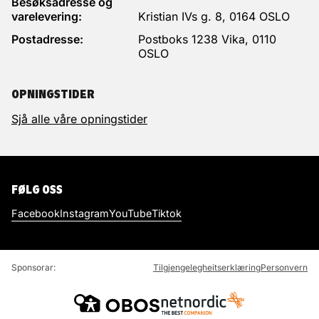
Besøksadresse og
varelevering:
Kristian IVs g. 8, 0164 OSLO
TANI DIBASEY
TOBI PFEIL
Postadresse:
Postboks 1238 Vika, 0110
OSLO
OPNINGSTIDER
Sjå alle våre opningstider
FØLG OSS
Facebook
Instagram
YouTube
Tiktok
CLAUDIA COX
MONA HUANG
Sponsorar:
Tilgjengelegheitserklæring
Personvern