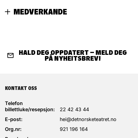
MEDVERKANDE
Skapt av
Tani Dibasey og Only Slime
Utvikla i samarbeid med
Sceneansvarlege
Tord Kinge, Mona Huang, Mohammed Aden Ali,
Øyvin Løype og Mari Lysgaard
HALD DEG OPPDATERT – MELD DEG
Claudia Cox, Tani Dibasey og Tobi Pfeil
MOHAMMED ADEN
TORD KINGE
PÅ NYHEITSBREV!
ALI
Rekvisittansvarleg
Ada Hesjevoll
KONTAKT OSS
Telefon
billettluke/resepsjon:
22 42 43 44
E-post:
hei@detnorsketeatret.no
Org.nr:
921 196 164