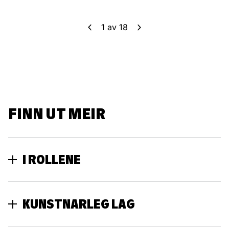
1
av
18
FINN UT MEIR
I ROLLENE
KUNSTNARLEG LAG