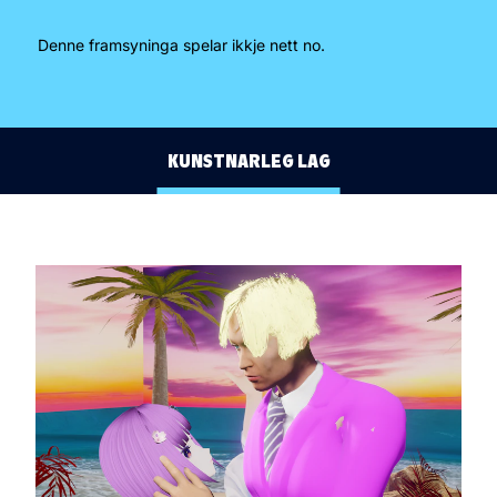
OM FRAMSYNINGA
Denne framsyninga spelar ikkje nett no.
SKODESPELARAR
KUNSTNARLEG LAG
MEDVERKANDE