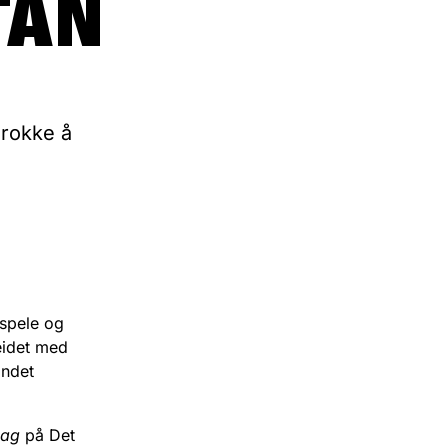
TAN
 rokke å
spele og
eidet med
andet
dag
på Det