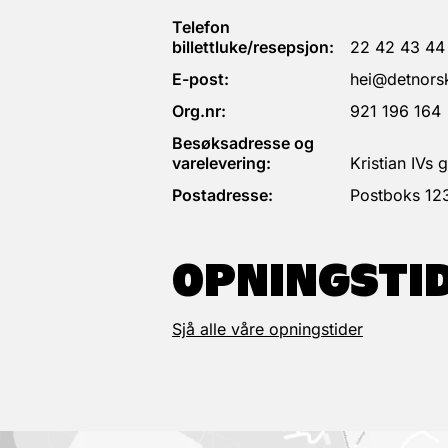
Telefon
billettluke/resepsjon:
22 42 43 44
E-post:
hei@detnorsk
Org.nr:
921 196 164
Besøksadresse og
varelevering:
Kristian IVs
Postadresse:
Postboks 12
OPNINGSTI
Sjå alle våre opningstider