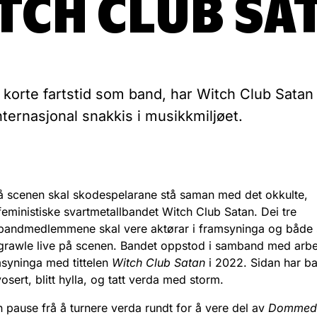
TCH CLUB SA
i korte fartstid som band, har Witch Club Satan
internasjonal snakkis i musikkmiljøet.
å scenen skal skodespelarane stå saman med det okkulte,
feministiske svartmetallbandet Witch Club Satan. Dei tre
bandmedlemmene skal vere aktørar i framsyninga og både 
grawle live på scenen. Bandet oppstod i samband med arb
msyninga med tittelen
Witch Club Satan
i 2022. Sidan har b
sert, blitt hylla, og tatt verda med storm.
n pause frå å turnere verda rundt for å vere del av
Domme