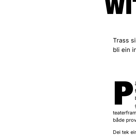
WI
Trass s
bli ein 
P
teaterfra
både provo
Dei tek ei