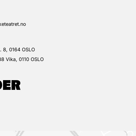
eteatret.no
 g. 8, 0164 OSLO
38 Vika, 0110 OSLO
DER