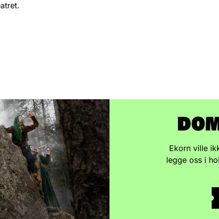
atret.
DO
Ekorn ville i
legge oss i ho