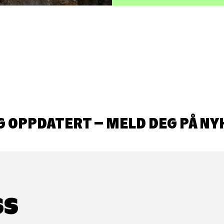
G OPPDATERT – MELD DEG PÅ NY
SS