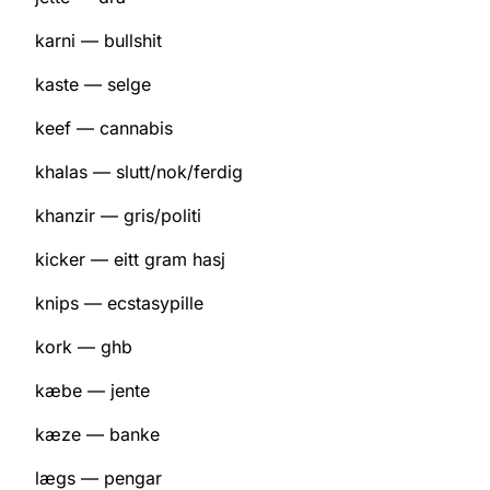
karni — bullshit
kaste — selge
keef — cannabis
khalas — slutt/nok/ferdig
khanzir — gris/politi
kicker — eitt gram hasj
knips — ecstasypille
kork — ghb
kæbe — jente
kæze — banke
lægs — pengar