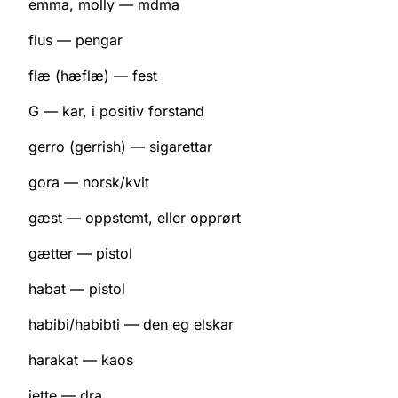
emma, molly — mdma
flus — pengar
flæ (hæflæ) — fest
G — kar, i positiv forstand
gerro (gerrish) — sigarettar
gora — norsk/kvit
gæst — oppstemt, eller opprørt
gætter — pistol
habat — pistol
habibi/habibti — den eg elskar
harakat — kaos
jette — dra