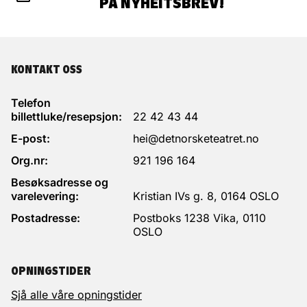
PÅ NYHEITSBREV!
KONTAKT OSS
Telefon
billettluke/resepsjon:
22 42 43 44
E-post:
hei@detnorsketeatret.no
Org.nr:
921 196 164
Besøksadresse og
varelevering:
Kristian IVs g. 8, 0164 OSLO
Postadresse:
Postboks 1238 Vika, 0110
OSLO
OPNINGSTIDER
Sjå alle våre opningstider