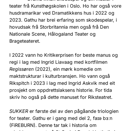
teater frå Kunsthøgskolen i Oslo. Ho har også vore
husdramarikar ved Dramatikkens hus i 2022 og
2023. Gathu har brei erfaring som skodespelar, i
hovudsak frå Storbritannia men også frå Den
Nationale Scene, Hålogaland Teater og
Brageteateret.
I 2022 vann ho Kritikerprisen for beste manus og
regi i lag med Ingrid Liavaag med kortfilmen
Regissøren
(2022), ein mørk komedie om
maktstrukturar i kulturbransjen. Ho vann også
Rikspitch i 2023 i lag med Ingrid Askvik med eit
prosjekt om oppdrettslaksens historie. For tida
skriv ho også på dette manuset for Riksteatret.
SUKKER
er første del av den pågåande triologien
for teater. Gathu er i gang med del 2, faɪə bɜːn
(FiREBURN). Denne tar tak i historia om