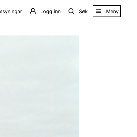
amsyningar
Logg inn
Søk
Meny