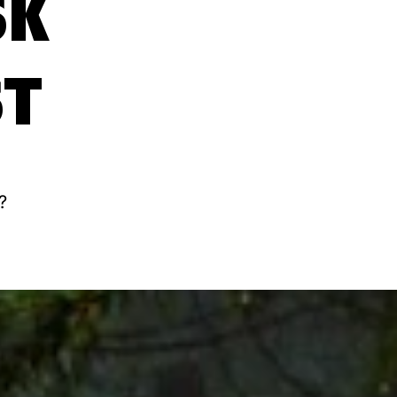
SK
T
?