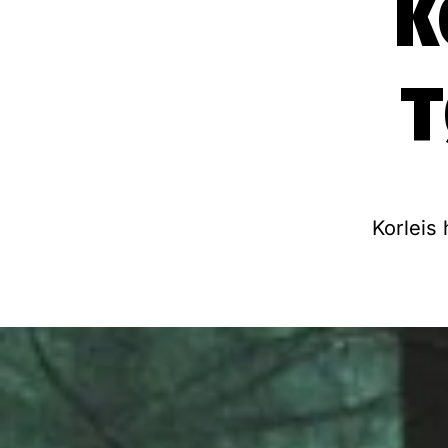
K
Korleis 