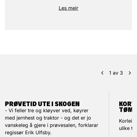
Les meir
1
av
3
PRØVETID UTE I SKOGEN
KORT
TØM
- Vi feller tre og kløyver ved, køyrer
med jernhest og traktor - og det er jo
Korleis 
vanskeleg å gjere i prøvesalen, forklarar
ulike ti
regissør Erik Ulfsby.