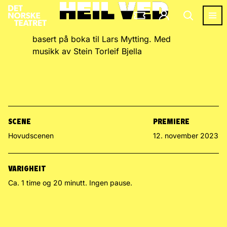
HEIL VED
HEIL VED
basert på boka til Lars Mytting. Med
musikk av Stein Torleif Bjella
SCENE
PREMIERE
Hovudscenen
12. november 2023
VARIGHEIT
Ca. 1 time og 20 minutt. Ingen pause.