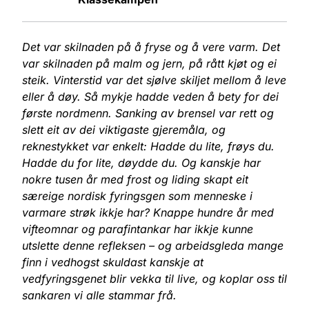
Det var skilnaden på å fryse og å vere varm. Det
var skilnaden på malm og jern, på rått kjøt og ei
steik. Vinterstid var det sjølve skiljet mellom å leve
eller å døy. Så mykje hadde veden å bety for dei
første nordmenn. Sanking av brensel var rett og
slett eit av dei viktigaste gjeremåla, og
reknestykket var enkelt: Hadde du lite, frøys du.
Hadde du for lite, døydde du. Og kanskje har
nokre tusen år med frost og liding skapt eit
særeige nordisk fyringsgen som menneske i
varmare strøk ikkje har? Knappe hundre år med
vifteomnar og parafintankar har ikkje kunne
utslette denne refleksen – og arbeidsgleda mange
finn i vedhogst skuldast kanskje at
vedfyringsgenet blir vekka til live, og koplar oss til
sankaren vi alle stammar frå.