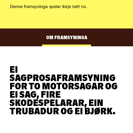
Denne framsyninga spelar ikkje nett no.
OM FRAMSYNINGA
SKODESPELARAR
EI
KUNSTNARLEG LAG
SAGPROSAFRAMSYNING
FOR TO MOTORSAGAR OG
BAND
EI SAG, FIRE
SKODESPELARAR, EIN
TRUBADUR OG EI BJØRK.
MEDVERKANDE