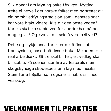
Slik opnar Lars Mytting boka
Hel ved.
Mytting
trefte ei nerve i det norske folket med portrettet av
ein norsk vedfyringstradisjon som i generasjonar
har vore brakt vidare. Kva gir den beste veden?
Korleis skal ein stable ved for å tørke han på best
mogleg vis? Og kva vil det seie å vere heil ved?
Dette og mykje anna forsøker dei å finne ut i
framsyninga, basert på denne boka. Metoden er ei
real arbeidsøkt. Eit tre skal bli felt, eit vedlag skal
bli stabla. På scenen står fire av teaterets meir
skogskyndige skodespelarar, i lag med musikar
Stein Torleif Bjella, som også er småbrukar med
veaskog.
VELKOMMEN TIL PRAKTISK