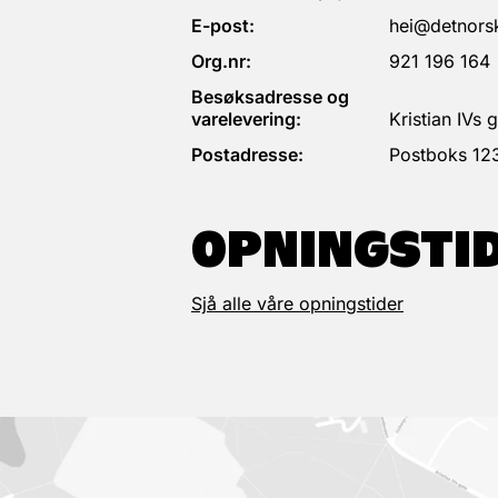
E-post:
hei@detnorsk
Org.nr:
921 196 164
Besøksadresse og
varelevering:
Kristian IVs
Postadresse:
Postboks 12
OPNINGSTI
Sjå alle våre opningstider