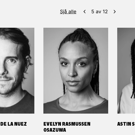
Sjå alle
5
av
12
DE LA NUEZ
EVELYN RASMUSSEN
ASTIN 
OSAZUWA