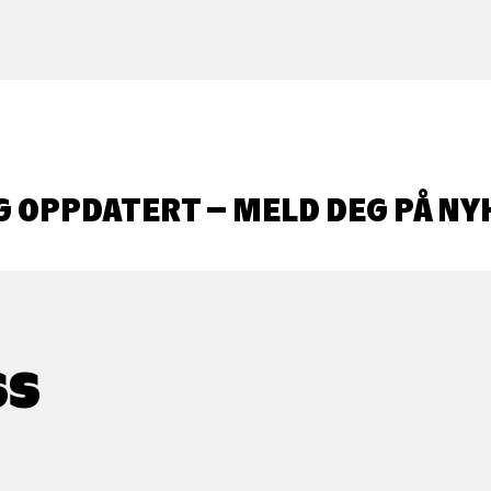
G OPPDATERT – MELD DEG PÅ NY
SS