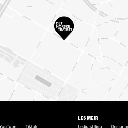
LES MEIR
YouTube
Tiktok
Ledig stilling
Designm