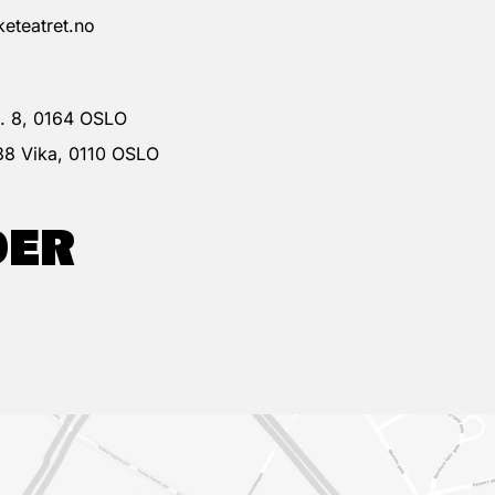
eteatret.no
 g. 8, 0164 OSLO
38 Vika, 0110 OSLO
DER