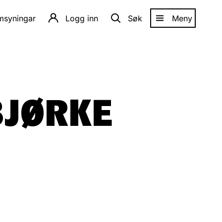
amsyningar
Logg inn
Søk
Meny
BJØRKE