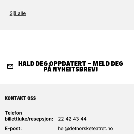
Sjå alle
HALD DEG OPPDATERT – MELD DEG
PÅ NYHEITSBREV!
KONTAKT OSS
Telefon
billettluke/resepsjon:
22 42 43 44
E-post:
hei@detnorsketeatret.no