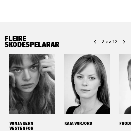
FLEIRE
2
av
12
SKODESPELARAR
VANJA KERN
KAIA VARJORD
FROD
VESTENFOR