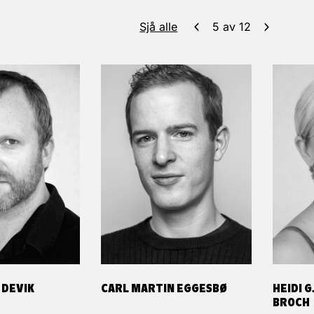
Sjå alle
5
av
12
 DEVIK
CARL MARTIN EGGESBØ
HEIDI 
BROCH