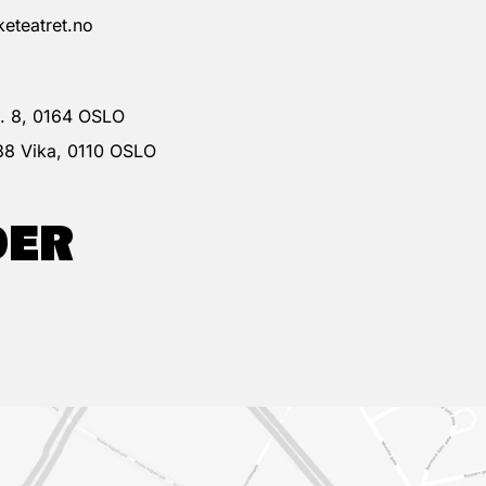
eteatret.no
 g. 8, 0164 OSLO
38 Vika, 0110 OSLO
DER