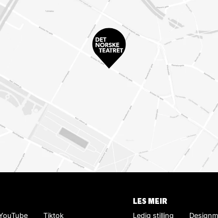
LES MEIR
YouTube
Tiktok
Ledig stilling
Designm