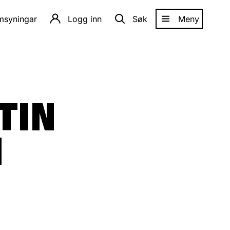
amsyningar
Logg inn
Søk
Meny
TIN
N