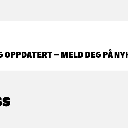
G OPPDATERT – MELD DEG PÅ NY
SS