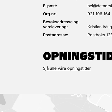
E-post:
hei@detnorsk
Org.nr:
921 196 164
Besøksadresse og
varelevering:
Kristian IVs
Postadresse:
Postboks 12
OPNINGSTI
Sjå alle våre opningstider