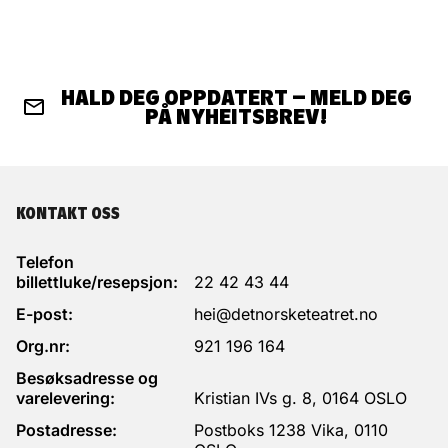
HALD DEG OPPDATERT – MELD DEG
PÅ NYHEITSBREV!
KONTAKT OSS
Telefon
billettluke/resepsjon:
22 42 43 44
E-post:
hei@detnorsketeatret.no
Org.nr:
921 196 164
Besøksadresse og
varelevering:
Kristian IVs g. 8, 0164 OSLO
Postadresse:
Postboks 1238 Vika, 0110