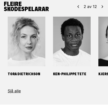
FLEIRE
2
av
12
SKODESPELARAR
TORA DIETRICHSON
KEN-PHILIPPE TETE
KJERS
Sjå alle