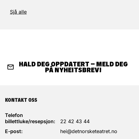
Sjå alle
HALD DEG OPPDATERT – MELD DEG
PÅ NYHEITSBREV!
KONTAKT OSS
Telefon
billettluke/resepsjon:
22 42 43 44
E-post:
hei@detnorsketeatret.no