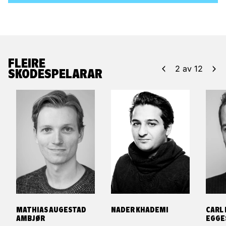
FLEIRE
2
av
12
SKODESPELARAR
MATHIAS AUGESTAD
NADER KHADEMI
CARL
AMBJØR
EGGE