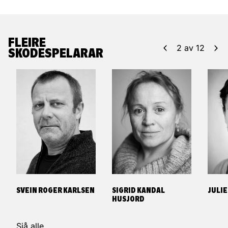
FLEIRE
2
av
12
SKODESPELARAR
SVEIN ROGER KARLSEN
SIGRID KANDAL
JULI
HUSJORD
Sjå alle