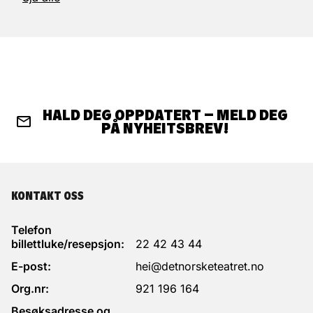
HALD DEG OPPDATERT – MELD DEG
PÅ NYHEITSBREV!
KONTAKT OSS
Telefon
billettluke/resepsjon:
22 42 43 44
E-post:
hei@detnorsketeatret.no
Org.nr:
921 196 164
Besøksadresse og