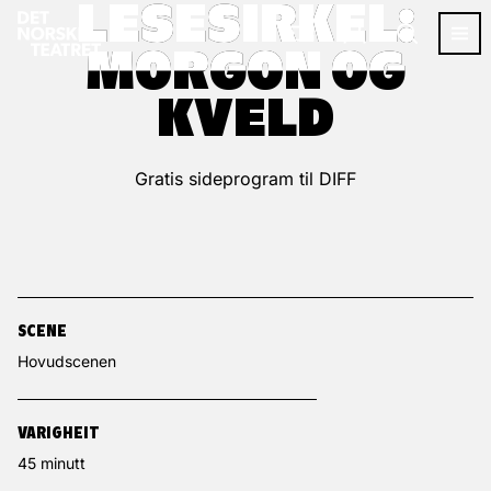
LESESIRKEL:
LESESIRKEL:
MORGON OG
MORGON OG
KVELD
KVELD
Gratis sideprogram til DIFF
SCENE
Hovudscenen
VARIGHEIT
45 minutt