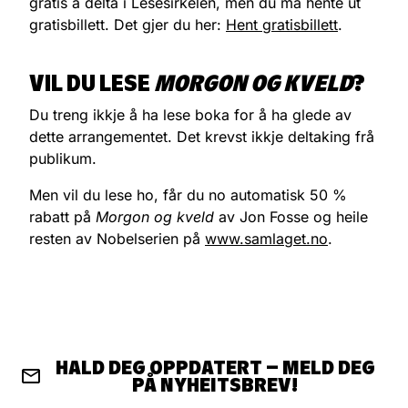
gratis å delta i Lesesirkelen, men du må hente ut
gratisbillett. Det gjer du her:
Hent gratisbillett
.
VIL DU LESE
MORGON OG KVELD
?
Du treng ikkje å ha lese boka for å ha glede av
dette arrangementet. Det krevst ikkje deltaking frå
publikum.
Men vil du lese ho, får du no automatisk 50 %
rabatt på
Morgon og kveld
av Jon Fosse og heile
resten av Nobelserien på
www.samlaget.no
.
HALD DEG OPPDATERT – MELD DEG
PÅ NYHEITSBREV!