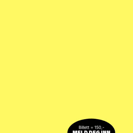
Billett = 150,-
MELD DEG INN