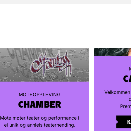
C
Velkommen t
MOTEOPPLEVING
d
CHAMBER
Prem
Mote møter teater og performance i
K
ei unik og annleis teaterhending.