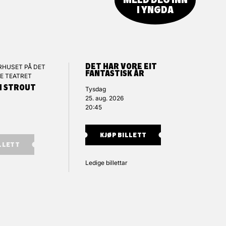
I YNGDA
DET HAR VORE EIT
RHUSET PÅ DET
FANTASTISK ÅR
E TEATRET
H STROUT
Tysdag
25. aug. 2026
20:45
KJØP BILLETT
ILLETT
Ledige billettar