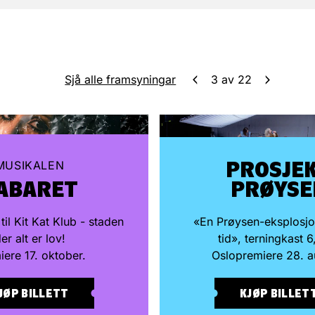
Sjå alle framsyningar
3
av
22
PROSJE
MUSIKALEN
ABARET
PRØYSE
il Kit Kat Klub - staden
«En Prøysen-eksplosjon
er alt er lov!
tid», terningkast 6
iere 17. oktober.
Oslopremiere 28. a
JØP BILLETT
KJØP BILLET