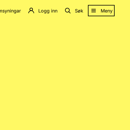
amsyningar
Logg inn
Søk
Meny