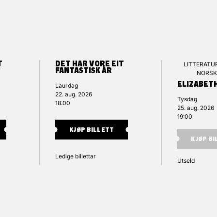
T
DET HAR VORE EIT
LITTERATU
FANTASTISK ÅR
NORSK
ELIZABET
Laurdag
22. aug. 2026
Tysdag
18:00
25. aug. 2026
19:00
KJØP BILLETT
KJØP B
Ledige billettar
Utseld