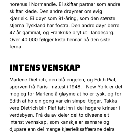
horehus i Normandie. Ei skiftar partnar som andre
skiftar klede. Den andre drøymer om evig
kjærleik. Ei døyr som 91-åring, som den største
stjerna Tyskland har fostra. Den andre døyr berre
47 år gammal, og Frankrike bryt ut i landesorg.
Over 40 000 følgjer kista hennar på den siste
ferda.
INTENS VENSKAP
Marlene Dietrich, den blå engelen, og Edith Piaf,
sporven frå Paris, møtest i 1948. I New York er det
mogleg for Marlene å gløyme at ho er tysk, og for
Edith at ho ein gong var ein simpel tiggar. Takka
vere Dietrich blir Piaf tatt inn i dei høgare krinsar i
verdsbyen. Frå da av deler dei to divaene eit
intenst vennskap, som kanskje er sannare og
djupare enn dei mange kjærleiksaffærane deira