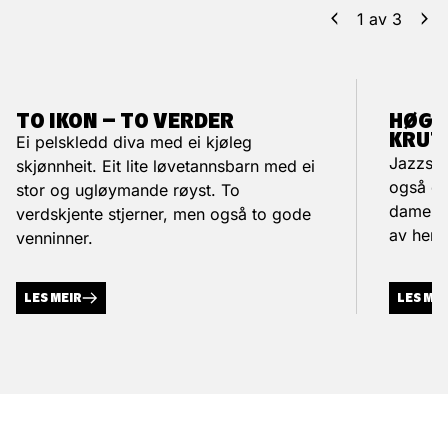
1
av
3
TO IKON – TO VERDER
HØGE
KRUT
Ei pelskledd diva med ei kjøleg
Jazzson
skjønnheit. Eit lite løvetannsbarn med ei
også eit
stor og ugløymande røyst. To
damene,
verdskjente stjerner, men også to gode
av henn
venninner.
LES MEIR
LES ME