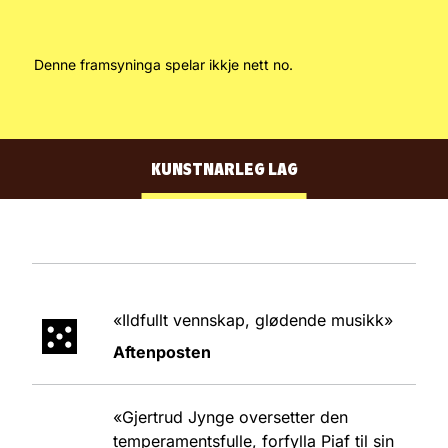
OM FRAMSYNINGA
Denne framsyninga spelar ikkje nett no.
SKODESPELARAR
KUNSTNARLEG LAG
BAND
MEDVERKANDE
«Ildfullt vennskap, glødende musikk»
Aftenposten
«Gjertrud Jynge oversetter den
temperamentsfulle, forfylla Piaf til sin